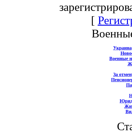
зарегистриров
[
Регист
Военны
Украина
Новос
Военные 
Ж
За отмен
Пенсионе
Па
Н
Юрид
Жит
Ви
Ст