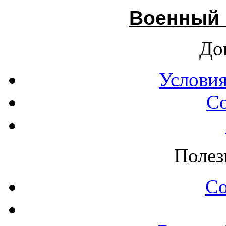
Военный 
До
Условия
С
Полез
С