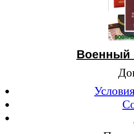
Военный 
До
Условия
С