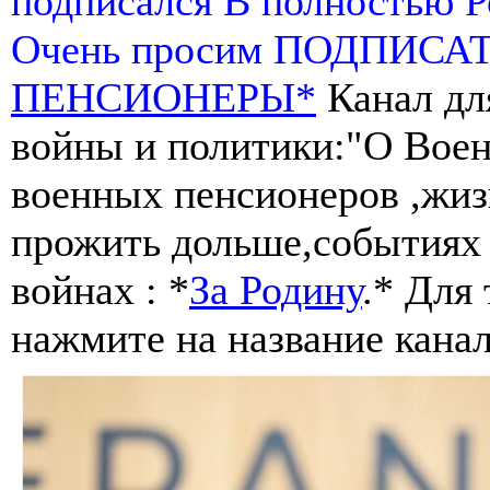
подписался В полностью 
Очень просим ПОДПИСА
ПЕНСИОНЕРЫ*
Канал дл
войны и политики:"О Воен
военных пенсионеров ,жиз
прожить дольше,событиях 
войнах : *
За Родину
.* Для
нажмите на название канал