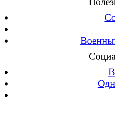
Полез
С
Военны
Социа
В
Одн
Контак