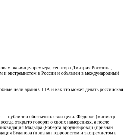
овам экс-вице-премьера, сенатора Дмитрия Рогозина,
ом и экстремистом в России и объявлен в международный
обные цели армия США и как это может делать российская
г — публично обозначить свои цели. Фёдоров (министр
всегда открыто говорят о своих намерениях, а после
 ликвидация Мадьяра (Роберта Броуди/Бровди (признан
дация Буданова (признан террористом и экстремистом в