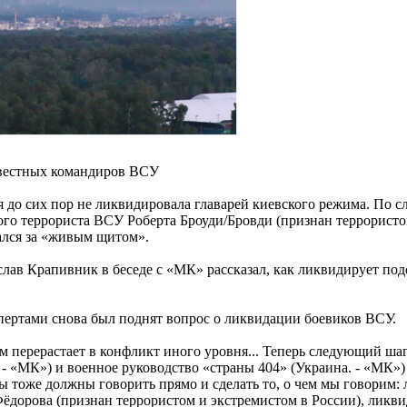
звестных командиров ВСУ
 до сих пор не ликвидировала главарей киевского режима. По сл
ого террориста ВСУ Роберта Броуди/Бровди (признан террорист
тался за «живым щитом».
ав Крапивник в беседе с «МК» рассказал, как ликвидирует под
ертами снова был поднят вопрос о ликвидации боевиков ВСУ.
м перерастает в конфликт иного уровня... Теперь следующий ша
 «МК») и военное руководство «страны 404» (Украина. - «МК») 
ы тоже должны говорить прямо и сделать то, о чем мы говорим:
ёдорова (признан террористом и экстремистом в России), ликви