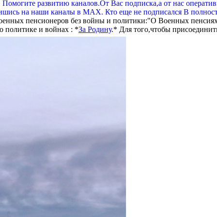
. Помогите развитию каналов.От Вас подписка,а от нас операти
шись на наши каналы в МАХ. Кто еще не подписался В полнос
оенных пенсионеров без войны и политики:"О Военных пенсиях
 политике и войнах : *
За Родину
.* Для того,чтобы присоединит