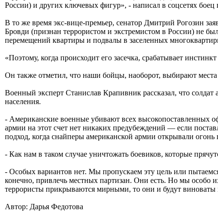
России) и других ключевых фигур», - написал в соцсетях боец
В то же время экс-вице-премьер, сенатор Дмитрий Рогозин за
Бровди (признан террористом и экстремистом в России) не бы
перемещений квартиры и подвалы в заселенных многоквартир
«Поэтому, когда происходит его засечка, срабатывает инстинкт
Он также отметил, что наши бойцы, наоборот, выбирают места
Военный эксперт Станислав Крапивник рассказал, что солдат
населения.
- Американские военные убивают всех высокопоставленных офиц
армии на этот счет нет никаких предубеждений — если поставл
подход, когда снайперы американской армии открывали огонь п
- Как нам в таком случае уничтожать боевиков, которые прячу
- Особых вариантов нет. Мы пропускаем эту цель или пытаемся
конечно, привлечь местных партизан. Они есть. Но мы особо 
террористы прикрываются мирными, то они и будут виноваты в
Автор: Дарья Федотова