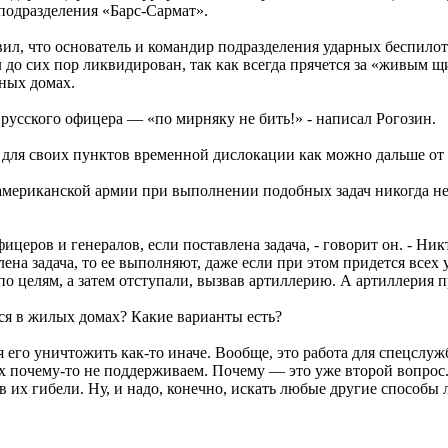
 подразделения «Барс-Сармат».
явил, что основатель и командир подразделения ударных беспи
л до сих пор ликвидирован, так как всегда прячется за «живым 
ных домах.
 русского офицера — «по мирняку не бить!» - написал Рогозин.
 для своих пунктов временной дислокации как можно дальше от
 американской армии при выполнении подобных задач никогда н
еров и генералов, если поставлена задача, - говорит он. - Ник
ена задача, то ее выполняют, даже если при этом придется всех 
о целям, а затем отступали, вызвав артиллерию. А артиллерия 
тся в жилых домах? Какие варианты есть?
 его уничтожить как-то иначе. Вообще, это работа для спецслуж
их почему-то не поддерживаем. Почему — это уже второй вопрос
 их гибели. Ну, и надо, конечно, искать любые другие способы 