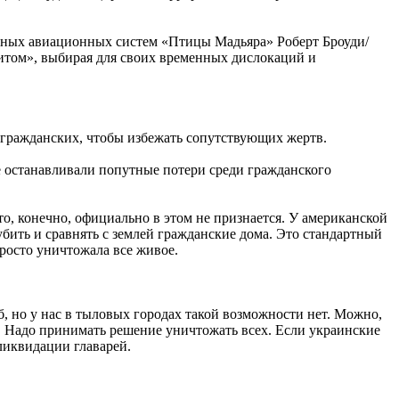
лотных авиационных систем «Птицы Мадьяра» Роберт Броуди/
щитом», выбирая для своих временных дислокаций и
 гражданских, чтобы избежать сопутствующих жертв.
е останавливали попутные потери среди гражданского
то, конечно, официально в этом не признается. У американской
убить и сравнять с землей гражданские дома. Это стандартный
просто уничтожала все живое.
б, но у нас в тыловых городах такой возможности нет. Можно,
. Надо принимать решение уничтожать всех. Если украинские
ликвидации главарей.