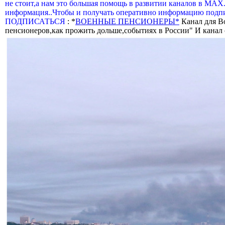
не стоит,а нам это большая помощь в развитии каналов в МАХ
информация..Чтобы и получать оперативно информацию подпи
ПОДПИСАТЬСЯ
: *
ВОЕННЫЕ ПЕНСИОНЕРЫ*
Канал для В
пенсионеров,как прожить дольше,событиях в России" И канал о