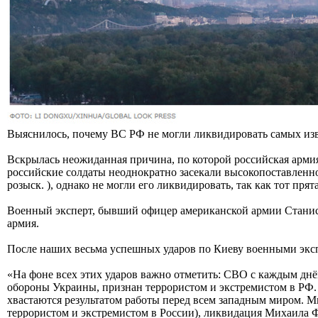
Выяснилось, почему ВС РФ не могли ликвидировать самых и
Вскрылась неожиданная причина, по которой российская армия
российские солдаты неоднократно засекали высокопоставленн
розыск. ), однако не могли его ликвидировать, так как тот пря
Военный эксперт, бывший офицер американской армии Станисл
армия.
После наших весьма успешных ударов по Киеву военными эксп
«На фоне всех этих ударов важно отметить: СВО с каждым днё
обороны Украины, признан террористом и экстремистом в РФ. -
хвастаются результатом работы перед всем западным миром. М
террористом и экстремистом в России), ликвидация Михаила Ф