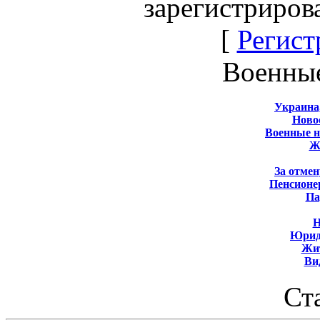
зарегистриров
[
Регист
Военны
Украина
Новос
Военные 
Ж
За отмен
Пенсионе
Па
Н
Юрид
Жит
Ви
Ст