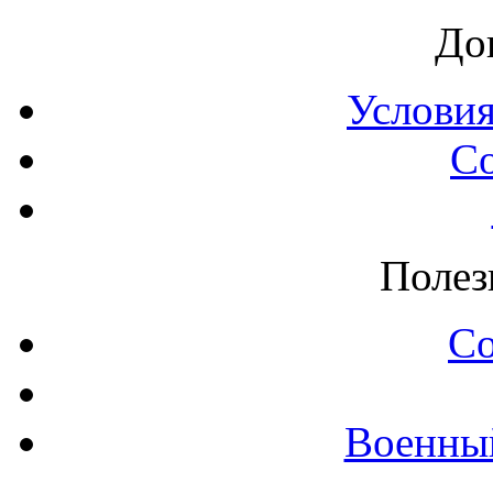
До
Условия
С
Полез
С
Военны