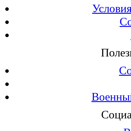
Условия
С
Полез
С
Военны
Социа