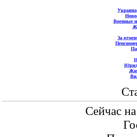
Украина
Новос
Военные 
Ж
За отмен
Пенсионе
Па
Н
Юрид
Жит
Ви
Ст
Сейчас на
Го