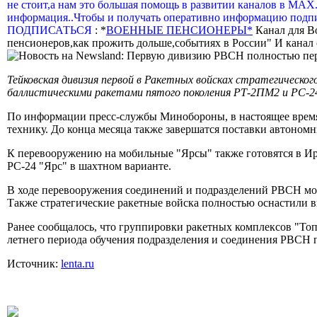
не стоит,а нам это большая помощь в развитии каналов в МАХ
информация..Чтобы и получать оперативно информацию подпи
ПОДПИСАТЬСЯ
: *
ВОЕННЫЕ ПЕНСИОНЕРЫ*
Канал для В
пенсионеров,как прожить дольше,событиях в России" И канал о
Тейковская дивизия первой в Ракетных войсках стратегическо
баллистическими ракетами пятого поколения РТ-2ПМ2 и РС-2
По информации пресс-службы Минобороны, в настоящее время
технику. До конца месяца также завершатся поставки автоном
К перевооружению на мобильные "Ярсы" также готовятся в Ир
РС-24 "Ярс" в шахтном варианте.
В ходе перевооружения соединений и подразделений РВСН моб
Также стратегические ракетные войска полностью оснастили 
Ранее сообщалось, что группировки ракетных комплексов "Топ
летнего периода обучения подразделения и соединения РВСН 
Источник:
lenta.ru