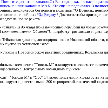
. Помогите развитию каналов.От Вас подписка,а от нас операти
шись на наши каналы в МАХ. Кто еще не подписался В полнос
оенных пенсионеров без войны и политики:"О Военных пенсиях
 политике и войнах : *
За Родину
.* Для того,чтобы присоединит
го назначения до конца июня полностью перейдет на новые рак
4 соответственно. Об этом"Интерфаксу" рассказали в пресс-с
 Тейковская дивизия, дислоцированная в Ивановской области, 
ных пусковых установок "Ярс".
кутском и Новосибирском ракетных соединениях. Козельская д
ильные комплексы "Тополь-М" планируется повсеместно заменит
видеосвязью с Центральным командным пунктом.
оль", "Тополь-М" и "Ярс" 14 июня приступили к дежурству на 
планируют провести свыше 200 мероприятий тактической подго