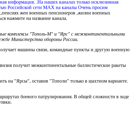
вная информация. .На наших каналах только исклюзивная
тью Российской сети МАХ на каналы Очень просим
,пенсиях жен военных пенсионеров ,жизни военных
ься нажмите на название канала.
етные комплексы "Тополь-М" и "Ярс" с межконтинентальными
лужбе Министерства обороны России.
получает машины связи, командные пункты и другую военную
ивизия получит межконтинентальные баллистические ракеты
ь на "Ярсы", оставив "Тополи" только в шахтном варианте.
маршрутах боевого патрулирования. В общей сложности в ходе
товки.