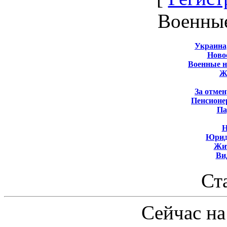
Военны
Украина
Новос
Военные 
Ж
За отмен
Пенсионе
Па
Н
Юрид
Жит
Ви
Ст
Сейчас на