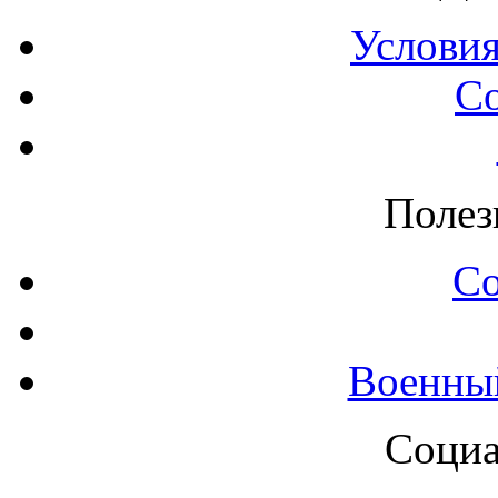
Условия
С
Полез
С
Военны
Социа