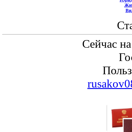
Жит
Ви
Ст
Сейчас на
Го
Польз
rusakov0