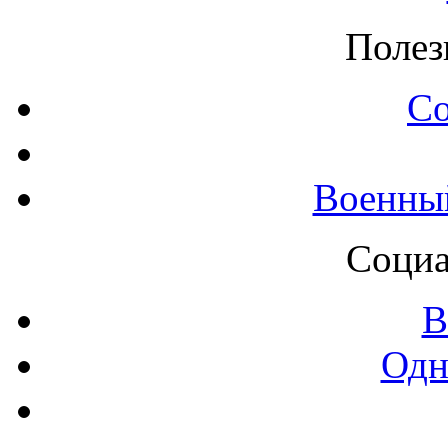
Полез
С
Военны
Социа
В
Одн