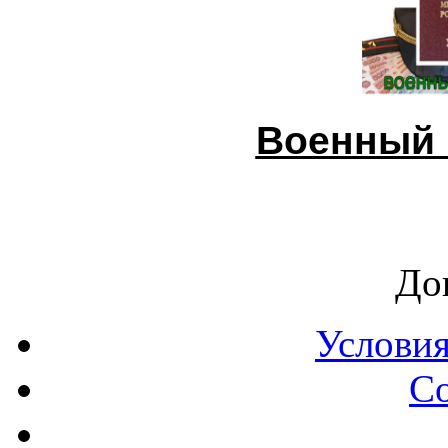
Военный 
До
Условия
С