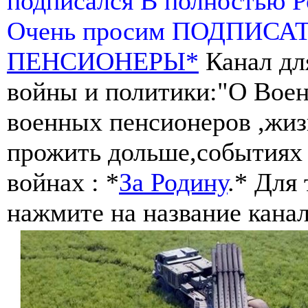
подписался В полностью 
Очень просим ПОДПИСА
ПЕНСИОНЕРЫ*
Канал дл
войны и политики:"О Воен
военных пенсионеров ,жиз
прожить дольше,событиях 
войнах : *
За Родину
.* Для
нажмите на название канал