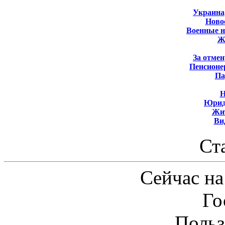
Украина
Новос
Военные 
Ж
За отмен
Пенсионе
Па
Н
Юрид
Жит
Ви
Ст
Сейчас на
Го
Польз