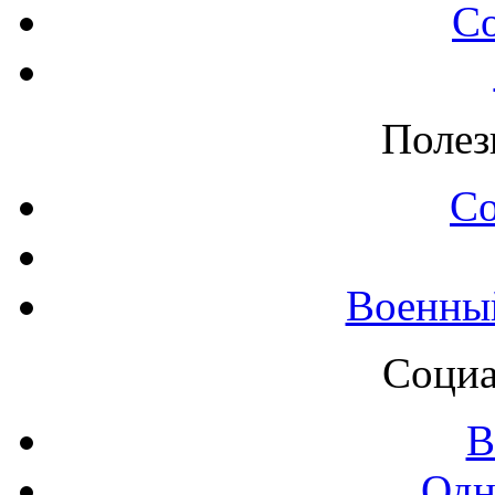
С
Полез
С
Военны
Социа
В
Одн