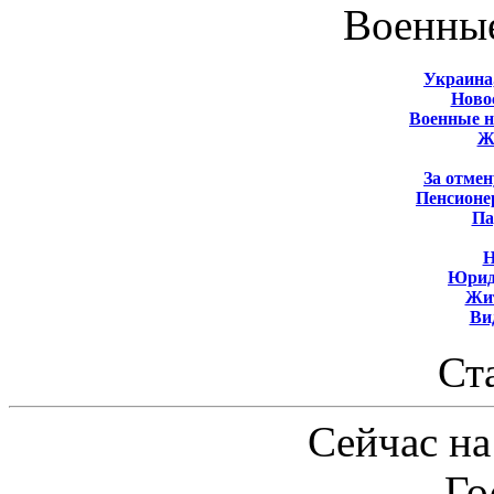
Военны
Украина
Новос
Военные 
Ж
За отмен
Пенсионе
Па
Н
Юрид
Жит
Ви
Ст
Сейчас на
Го