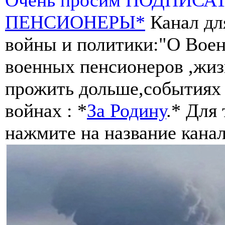
ПЕНСИОНЕРЫ*
Канал дл
войны и политики:"О Воен
военных пенсионеров ,жиз
прожить дольше,событиях 
войнах : *
За Родину
.* Для
нажмите на название канал