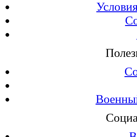
Условия
С
Полез
С
Военны
Социа
В