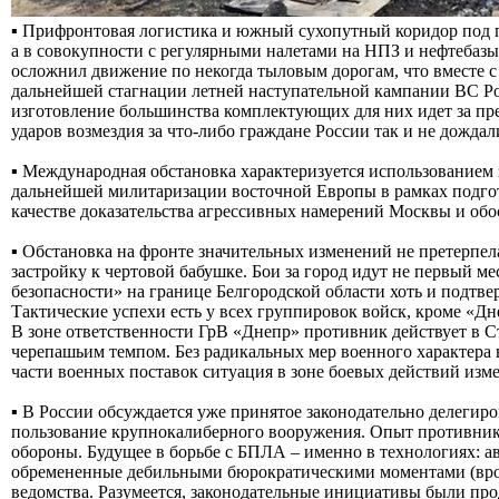
▪️ Прифронтовая логистика и южный сухопутный коридор под п
а в совокупности с регулярными налетами на НПЗ и нефтебаз
осложнил движение по некогда тыловым дорогам, что вместе 
дальнейшей стагнации летней наступательной кампании ВС Рос
изготовление большинства комплектующих для них идет за пр
ударов возмездия за что-либо граждане России так и не дожда
▪️ Международная обстановка характеризуется использованием
дальнейшей милитаризации восточной Европы в рамках подгот
качестве доказательства агрессивных намерений Москвы и обо
▪️ Обстановка на фронте значительных изменений не претерпел
застройку к чертовой бабушке. Бои за город идут не первый 
безопасности» на границе Белгородской области хоть и подтве
Тактические успехи есть у всех группировок войск, кроме «Д
В зоне ответственности ГрВ «Днепр» противник действует в С
черепашьим темпом. Без радикальных мер военного характера 
части военных поставок ситуация в зоне боевых действий изме
▪️ В России обсуждается уже принятое законодательно делеги
пользование крупнокалиберного вооружения. Опыт противника п
обороны. Будущее в борьбе с БПЛА – именно в технологиях: авт
обремененные дебильными бюрократическими моментами (врод
ведомства. Разумеется, законодательные инициативы были про