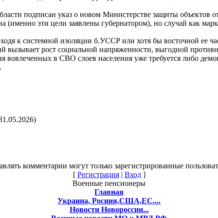
области подписан указ о новом Министерстве защиты объектов о
а (именно эти цели заявлены губернатором), но случай как марк
реходя к системной изоляции б.УССР или хотя бы восточной ее ч
ий вызывает рост социальной напряженности, выгодной противн
ия вовлеченных в СВО слоев населения уже требуется либо дем
.
31.05.2026)
авлять комментарии могут только зарегистрированные пользоват
[
Регистрация
|
Вход
]
Военные пенсионеры
Главная
Украина, Росиия,США,ЕС....
Новости Новороссии...