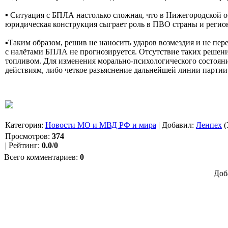
▪️ Ситуация с БПЛА настолько сложная, что в Нижегородской 
юридическая конструкция сыграет роль в ПВО страны и регион
▪️Таким образом, решив не наносить ударов возмездия и не пе
с налётами БПЛА не прогнозируется. Отсутствие таких решен
топливом. Для изменения морально-психологического состоян
действиям, либо четкое разъяснение дальнейшей линии партии
Категория
:
Новости МО и МВД РФ и мира
|
Добавил
:
Ленпех
(
Просмотров
:
374
|
Рейтинг
:
0.0
/
0
Всего комментариев
:
0
Доб