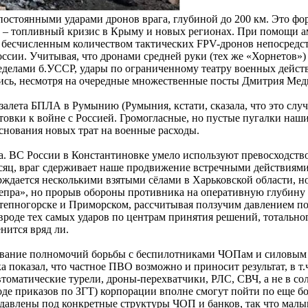
остоянными ударами дронов врага, глубиной до 200 км. Это фо
ы – топливный кризис в Крыму и новых регионах. При помощи 
с бесчисленным количеством тактических FPV-дронов непосредст
сии. Учитывая, что дронами средней руки (тех же «Хорнетов») 
еделами б.УССР, удары по ограниченному театру военных дейст
лись, несмотря на очередные множественные посты Дмитрия Медв
 залета БПЛА в Румынию (Румыния, кстати, сказала, что это слу
овки к войне с Россией. Громогласные, но пустые пугалки наши
снования новых трат на военные расходы.
а. ВС России в Константиновке умело используют превосходство
месяц, враг сдерживает наше продвижение встречными действиям
рждается несколькими взятыми сёлами в Харьковской области, но
непра», но прорыв обороны противника на оперативную глубину
тепногорске и Приморском, рассчитывая ползучим давлением под
вроде тех самых ударов по центрам принятия решений, тотальн
нится вряд ли.
рование полномочий борьбы с беспилотниками ЧОПам и силовым 
оказал, что частное ПВО возможно и приносит результат, в т.ч
оматические турели, дроны-перехватчики, РЛС, СВЧ, а не в солд
е приказов по ЗГТ) корпорации вполне смогут пойти по еще бо
давлены под конкретные структуры ЧОП и банков, так что малы