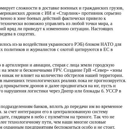
рмирует сложности в доставке военных и гражданских грузов,
американских дронов с ИИ и «Старлинк» противник серьезно
венно в зоне боевых действий фактически привело к
технически возможно управлять из любой точки мира, а
вий вряд ли приведут к изменению ситуации. Настоящих
едева в соцсетях.
чилось из-за воздействия украинского РЭБ) блоком НАТО для
х политиков и журналистов с охотой цитируются в ЕС в
 в артиллерии и авиации, стирая с лица земли городскую
и на земле и бесконечными FPV. Создание ГрВ «Север» «зоны
 никак не влияет на количество обстрелов нашей территории.
 в нынешних технологических реалиях пока не прогнозируется.
 прикрытием дронов и далее продвигаться на юг, пусть и
ого нарушения логистики через Днепр или блокады б. УССР в
подразделениям банков, вплоть до передачи им во временное
. за счет интеграции его в централизованную систему
ате, глядящем в небо с пулемётом на треноге. Так что не
лее технологичному пути, чем наши многие силовые
м охранным предприятиям беспокоиться особо и не стоит.