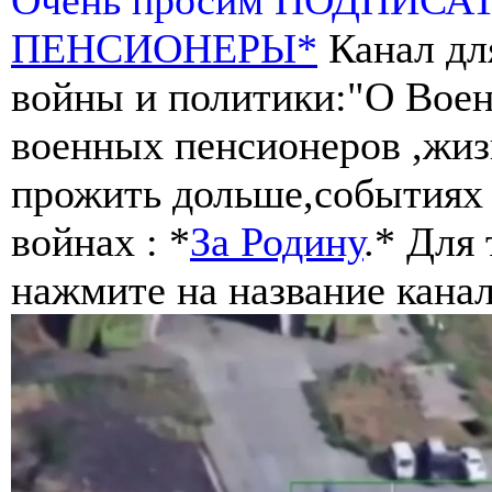
ПЕНСИОНЕРЫ*
Канал дл
войны и политики:"О Воен
военных пенсионеров ,жиз
прожить дольше,событиях 
войнах : *
За Родину
.* Для
нажмите на название канал