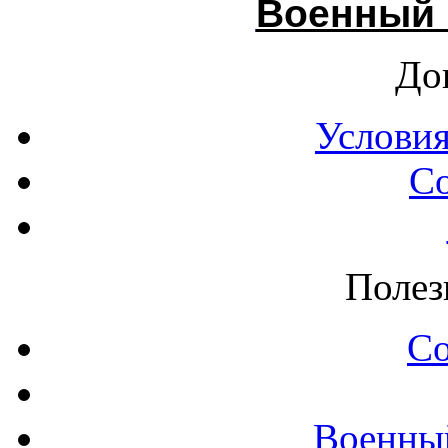
Военный 
До
Условия
С
Полез
С
Военны