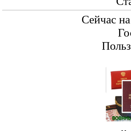
Ст
Сейчас на
Го
Польз