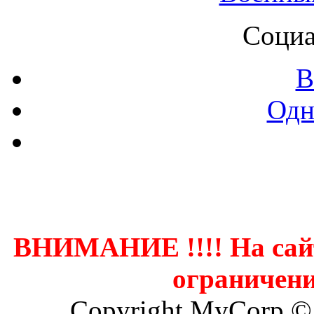
Социа
В
Одн
Контак
ВНИМАНИЕ !!!! На сай
ограничени
Copyright MyCorp ©