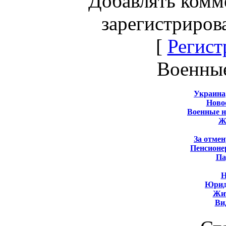
Добавлять комм
зарегистриров
[
Регист
Военны
Украина
Новос
Военные 
Ж
За отмен
Пенсионе
Па
Н
Юрид
Жит
Ви