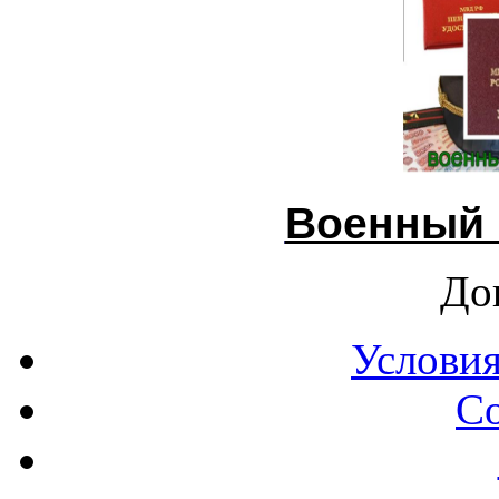
Военный 
До
Условия
С