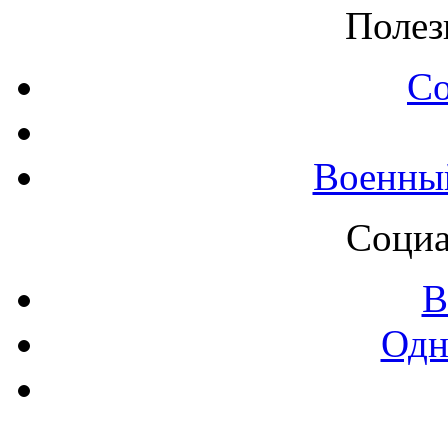
Полез
С
Военны
Социа
В
Одн