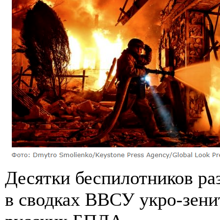
Десятки беспилотников раз
в сводках ВВСУ укро-зени