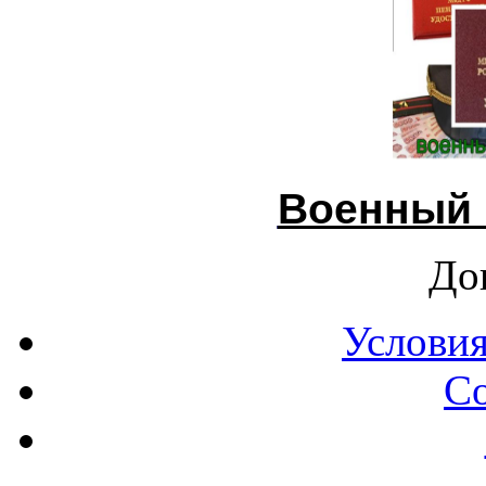
Военный 
До
Условия
С