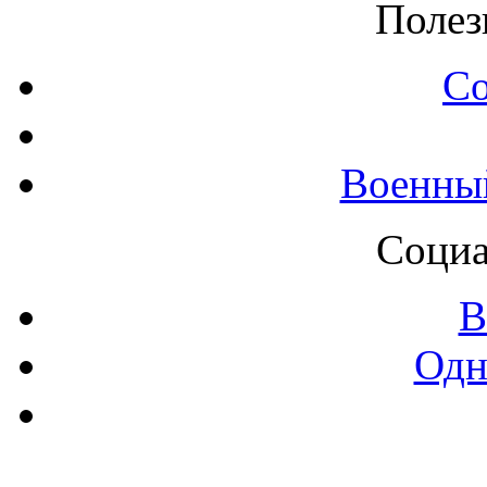
Полез
С
Военны
Социа
В
Одн
Контак