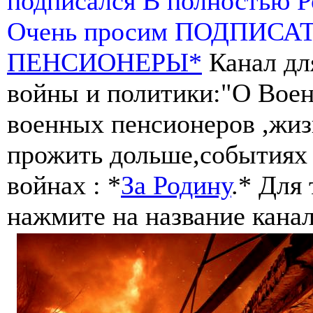
подписался В полностью 
Очень просим ПОДПИСА
ПЕНСИОНЕРЫ*
Канал дл
войны и политики:"О Воен
военных пенсионеров ,жиз
прожить дольше,событиях 
войнах : *
За Родину
.* Для
нажмите на название канал