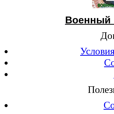
Военный 
До
Условия
С
Полез
С