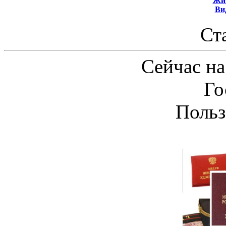
Жит
Ви
Ст
Сейчас на
Го
Польз