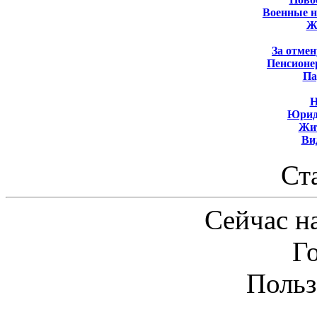
Военные 
Ж
За отмен
Пенсионе
Па
Н
Юрид
Жит
Ви
Ст
Сейчас на
Г
Польз