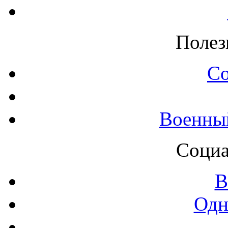
Полез
С
Военны
Социа
В
Одн