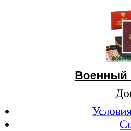
Военный 
До
Условия
С