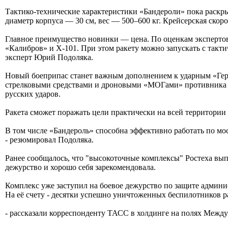
Тактико-технические характеристики «Бандероли» пока раскры
диаметр корпуса — 30 см, вес — 500–600 кг. Крейсерская скоро
Главное преимущество новинки — цена. По оценкам экспертов,
«Калибров» и Х-101. При этом ракету можно запускать с такт
эксперт Юрий Подоляка.
Новый боеприпас станет важным дополнением к ударным «Гер
стрелковыми средствами и дроновыми «МОГами» противника н
русских ударов.
Ракета сможет поражать цели практически на всей территории
В том числе «Бандероль» способна эффективно работать по мос
- резюмировал Подоляка.
Ранее сообщалось, что "высокоточные комплексы" Ростеха выпу
дежурство и хорошо себя зарекомендовала.
Комплекс уже заступил на боевое дежурство по защите админи
На её счету - десятки успешно уничтоженных беспилотников р
- рассказали корреспонденту ТАСС в холдинге на полях Между