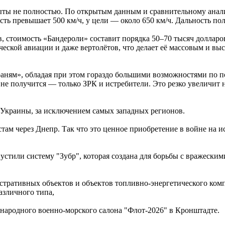
ты не полностью. По открытым данным и сравнительному анализу
сть превышает 500 км/ч, у цели — около 650 км/ч. Дальность пол
 стоимость «Бандероли» составит порядка 50–70 тысяч долларов
ической авиации и даже вертолётов, что делает её массовым и 
аням», обладая при этом гораздо большими возможностями по 
е получится — только ЗРК и истребители. Это резко увеличит 
 Украины, за исключением самых западных регионов.
там через Днепр. Так что это ценное приобретение в войне на и
стили систему "Зубр", которая создана для борьбы с вражеским
стративных объектов и объектов топливно-энергетического комп
азличного типа,
народного военно-морского салона "Флот-2026" в Кронштадте.