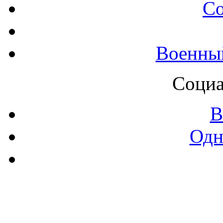
С
Военны
Социа
В
Одн
Контак