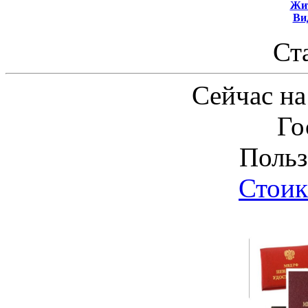
Жит
Ви
Ст
Сейчас на
Го
Польз
Стоик