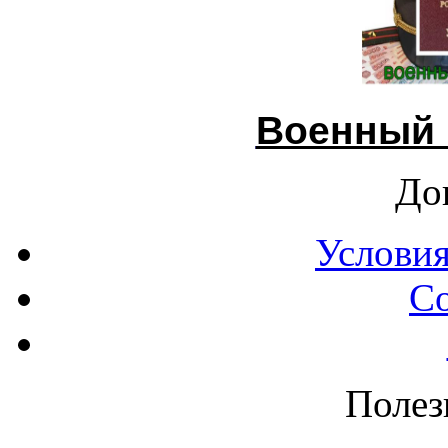
Военный 
До
Условия
С
Полез