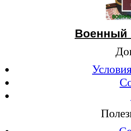
Военный 
До
Условия
С
Полез