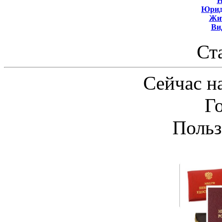
Н
Юрид
Жит
Ви
Ст
Сейчас на
Г
Польз