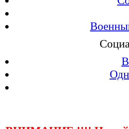
С
Военны
Социа
В
Одн
Контак