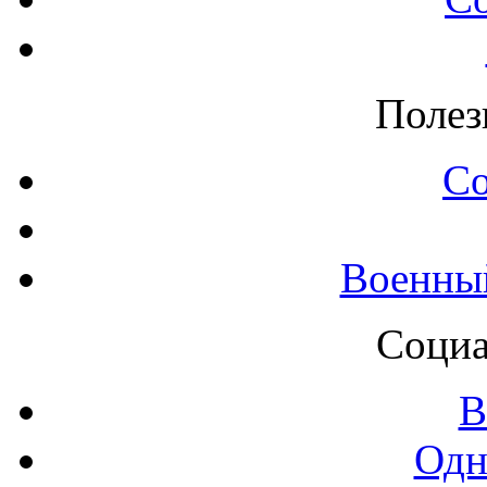
Полез
С
Военны
Социа
В
Одн