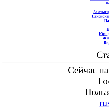
Ж
За отмен
Пенсионе
Па
Н
Юрид
Жит
Ви
Ст
Сейчас на
Го
Польз
ru