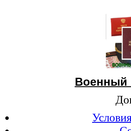
Военный 
До
Условия
С