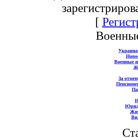
зарегистриров
[
Регист
Военны
Украина
Новос
Военные 
Ж
За отмен
Пенсионе
Па
Н
Юрид
Жит
Ви
Ст