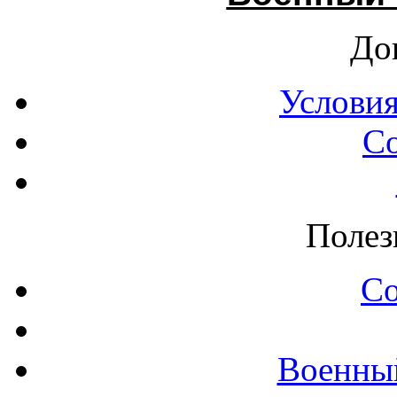
До
Условия
С
Полез
С
Военны