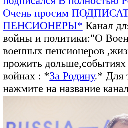
подписался В полностью 
Очень просим ПОДПИСА
ПЕНСИОНЕРЫ*
Канал дл
войны и политики:"О Воен
военных пенсионеров ,жиз
прожить дольше,событиях 
войнах : *
За Родину
.* Для
нажмите на название канал