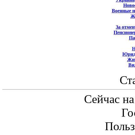
Новос
Военные 
Ж
За отмен
Пенсионе
Па
Н
Юрид
Жит
Ви
Ст
Сейчас на
Го
Польз