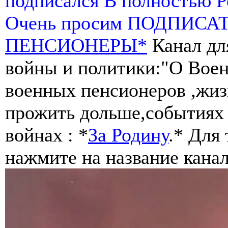
подписался В полностью 
Очень просим ПОДПИСА
ПЕНСИОНЕРЫ*
Канал дл
войны и политики:"О Воен
военных пенсионеров ,жиз
прожить дольше,событиях 
войнах : *
За Родину
.* Для
нажмите на название канал