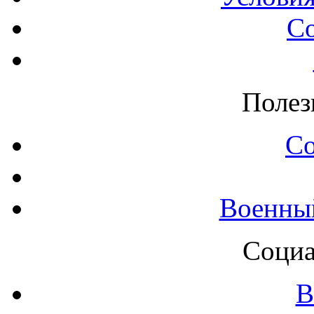
С
Полез
С
Военны
Социа
В