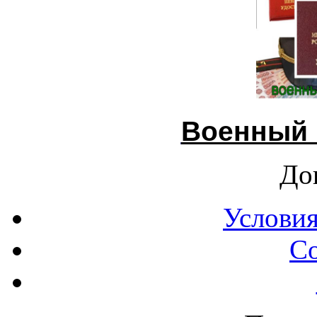
Военный 
До
Условия
С