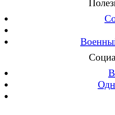
Полез
С
Военны
Социа
В
Одн
Контак