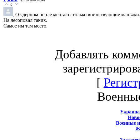
(23.06.2026 10:24)
0
О ядерном пепле мечтают только воинствующие маньяки
На лесоповал таких.
Самое им там место.
Добавлять комм
зарегистриров
[
Регист
Военны
Украина
Новос
Военные 
Ж
За отмен