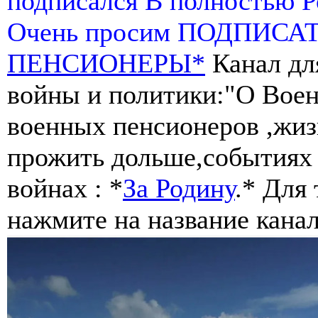
подписался В полностью 
Очень просим ПОДПИСА
ПЕНСИОНЕРЫ*
Канал дл
войны и политики:"О Воен
военных пенсионеров ,жиз
прожить дольше,событиях 
войнах : *
За Родину
.* Для
нажмите на название канал