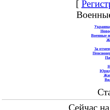
[
Регист
Военны
Украина
Новос
Военные 
Ж
За отмен
Пенсионе
Па
Н
Юрид
Жит
Ви
Ст
Сейчас на