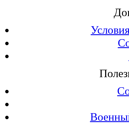
До
Условия
С
Полез
С
Военны