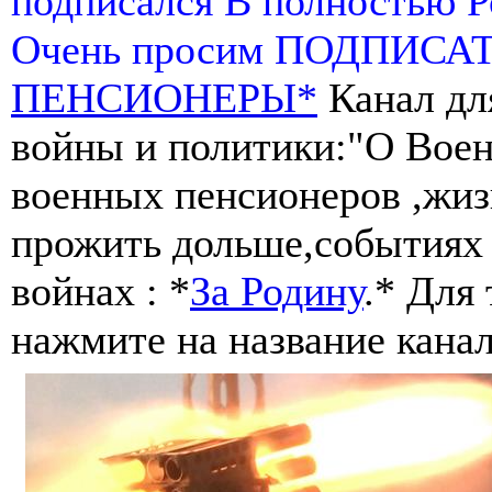
подписался В полностью 
Очень просим ПОДПИСА
ПЕНСИОНЕРЫ*
Канал дл
войны и политики:"О Воен
военных пенсионеров ,жиз
прожить дольше,событиях 
войнах : *
За Родину
.* Для
нажмите на название канал