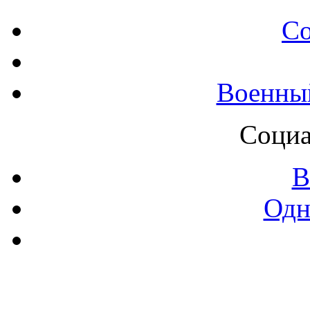
С
Военны
Социа
В
Одн
Контак