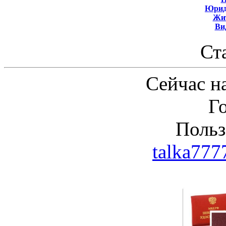
Юрид
Жит
Ви
Ст
Сейчас на
Г
Польз
talka77