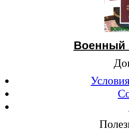
Военный 
До
Условия
С
Полез