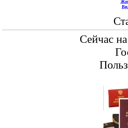
Жит
Ви
Ст
Сейчас на
Го
Польз