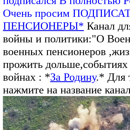
подписался В полностью 
Очень просим ПОДПИСА
ПЕНСИОНЕРЫ*
Канал дл
войны и политики:"О Воен
военных пенсионеров ,жиз
прожить дольше,событиях 
войнах : *
За Родину
.* Для
нажмите на название канал