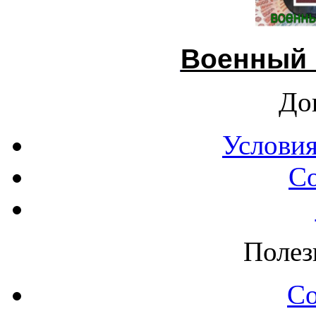
Военный 
До
Условия
С
Полез
С