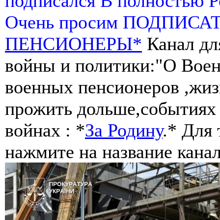
подписался В полностью 
Очень просим ПОДПИСА
ПЕНСИОНЕРЫ*
Канал дл
войны и политики:"О Воен
военных пенсионеров ,жиз
прожить дольше,событиях 
войнах : *
За Родину
.* Для
нажмите на название канал