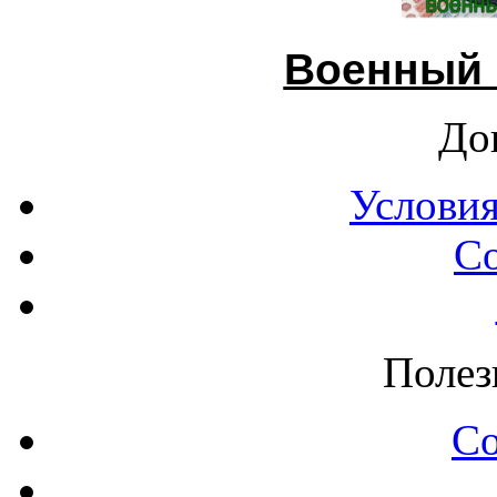
Военный 
До
Условия
С
Полез
С