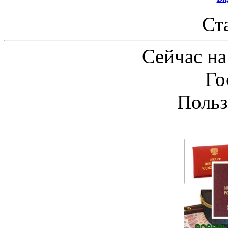
Ст
Сейчас на
Го
Польз