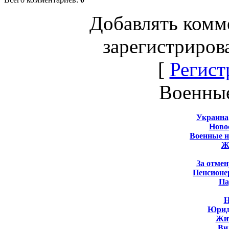
Добавлять комм
зарегистриров
[
Регист
Военны
Украина
Новос
Военные 
Ж
За отмен
Пенсионе
Па
Н
Юрид
Жит
Ви