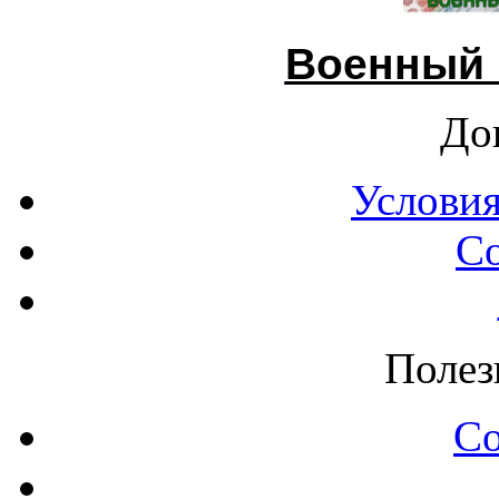
Военный 
До
Условия
С
Полез
С