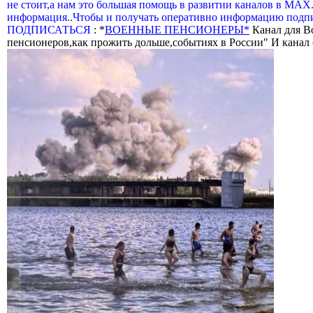
не стоит,а нам это большая помощь в развитии каналов в МАХ
информация..Чтобы и получать оперативно информацию подпи
ПОДПИСАТЬСЯ
: *
ВОЕННЫЕ ПЕНСИОНЕРЫ*
Канал для В
пенсионеров,как прожить дольше,событиях в России" И канал о