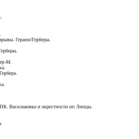
.
.
зрывы. Герани/Герберы.
Герберы.
ер-М.
ка.
Гербера.
ка.
МПК. Васильковка и окрестности нп Липцы.
.