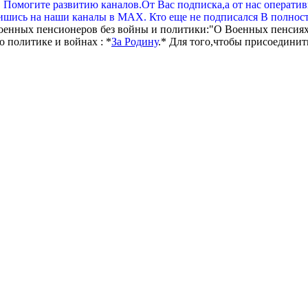
. Помогите развитию каналов.От Вас подписка,а от нас операти
шись на наши каналы в МАХ. Кто еще не подписался В полнос
оенных пенсионеров без войны и политики:"О Военных пенсиях
 политике и войнах : *
За Родину
.* Для того,чтобы присоединит