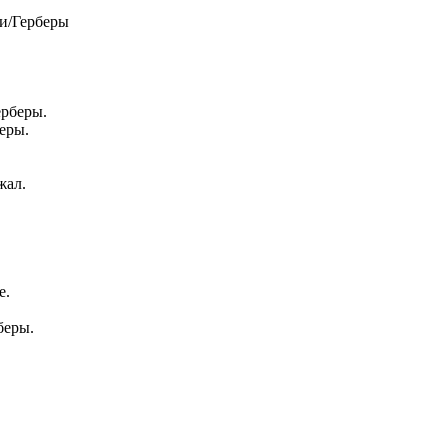
ни/Герберы
ерберы.
еры.
жал.
е.
беры.