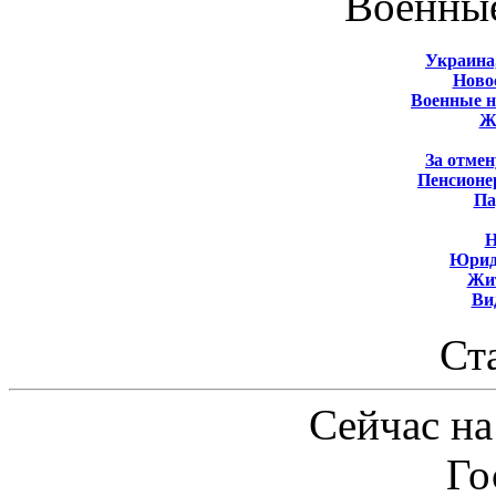
Военны
Украина
Новос
Военные 
Ж
За отмен
Пенсионе
Па
Н
Юрид
Жит
Ви
Ст
Сейчас на
Го