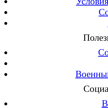
Условия
С
Полез
С
Военны
Социа
В