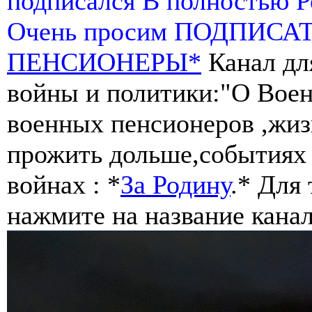
подписался В полностью 
Очень просим ПОДПИСА
ПЕНСИОНЕРЫ*
Канал дл
войны и политики:"О Воен
военных пенсионеров ,жиз
прожить дольше,событиях 
войнах : *
За Родину
.* Для
нажмите на название канал