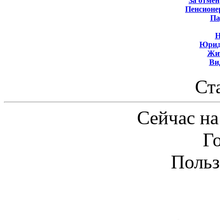
За отмен
Пенсионе
Па
Н
Юрид
Жит
Ви
Ст
Сейчас на
Г
Польз