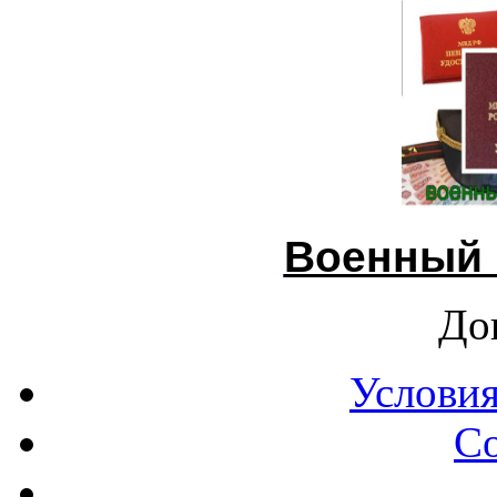
Военный 
До
Условия
С