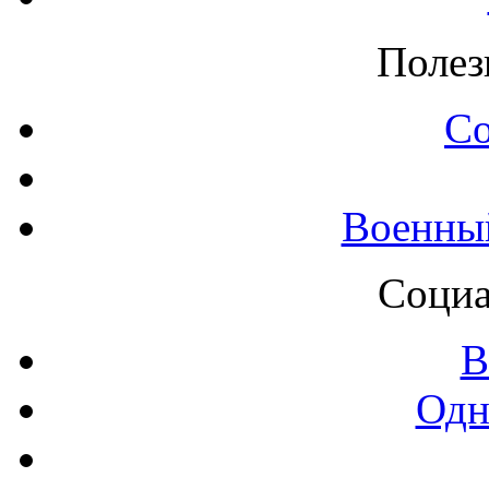
Полез
С
Военны
Социа
В
Одн