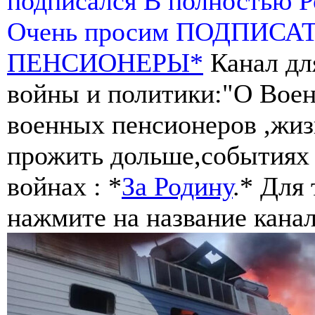
подписался В полностью 
Очень просим ПОДПИСА
ПЕНСИОНЕРЫ*
Канал дл
войны и политики:"О Воен
военных пенсионеров ,жиз
прожить дольше,событиях 
войнах : *
За Родину
.* Для
нажмите на название канал