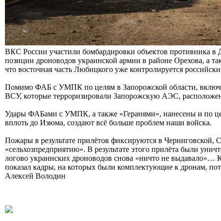
ВКС России участили бомбардировки объектов противника в 
позиции дроноводов украинской армии в районе Орехова, а т
что восточная часть Любицкого уже контролируется российск
Помимо ФАБ с УМПК по целям в Запорожской области, включая
ВСУ, которые терроризировали Запорожскую АЭС, расположе
Удары ФАБами с УМПК, а также «Геранями», нанесены и по цел
вплоть до Изюма, создают всё больше проблем наши войска.
Пожары в результате прилётов фиксируются в Черниговской, С
«сельхозпредприятию». В результате этого прилёта были уни
логово украинских дроноводов снова «ничто не выдавало»… К
показал кадры, на которых были комплектующие к дронам, пот
Алексей Володин