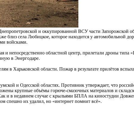
Днепропетровской и оккупированной ВСУ части Запорожской обл
акже близ села Любицкое, которое находится у автомобильной 
ими войсками.
 и непосредственно областной центр, прилетали дроны типа «
нную в Энергодаре.
ям в Харьковской области. Пожар в результате прилётов вспыхну
умской и Одесской областях. Противник утверждает, что росси
чтожены крупные объёмы горюче-смазочных материалов и склад
ак и в недавнем случае с крыльями БПЛА на киностудии Довжен
ом спешно их удалил, но «интернет помнит всё».