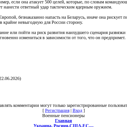
ример, если она атакует 500 целей, которые, по словам команд
ет нанести ответный удар тактическим ядерным оружием.
ропой, безнаказанно напасть на Беларусь, иначе она рискует п
 в крайне невыгодную для России сторону.
ание или пойти на риск развития наихудшего сценария развязки
гновенно измениться в зависимости от того, что он предпримет.
22.06.2026)
авлять комментарии могут только зарегистрированные пользоват
[
Регистрация
|
Вход
]
Военные пенсионеры
Главная
Украина, Росиия,США,ЕС....