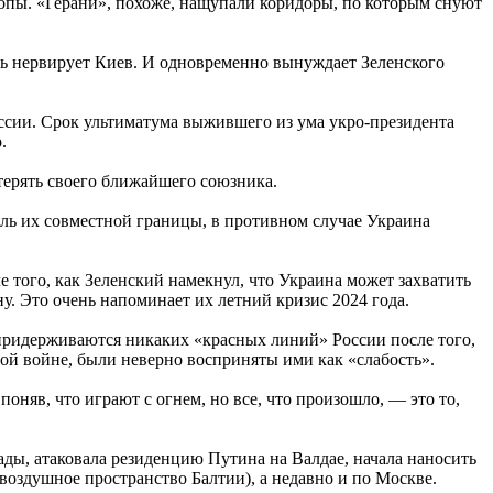
опы. «Герани», похоже, нащупали коридоры, по которым снуют
ень нервирует Киев. И одновременно вынуждает Зеленского
ссии. Срок ультиматума выжившего из ума укро-президента
.
терять своего ближайшего союзника.
ль их совместной границы, в противном случае Украина
 того, как Зеленский намекнул, что Украина может захватить
. Это очень напоминает их летний кризис 2024 года.
 придерживаются никаких «красных линий» России после того,
ой войне, были неверно восприняты ими как «слабость».
оняв, что играют с огнем, но все, что произошло, — это то,
ады, атаковала резиденцию Путина на Валдае, начала наносить
воздушное пространство Балтии), а недавно и по Москве.