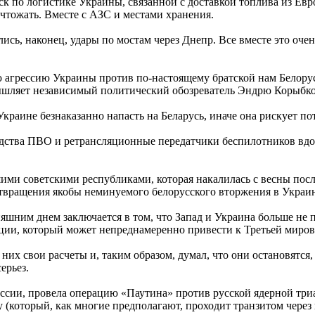
 по логистике Украины, связанной с доставкой топлива из Евр
ичтожать. Вместе с АЗС и местами хранения.
ись, наконец, удары по мостам через Днепр. Все вместе это оч
ю агрессию Украины против по-настоящему братской нам Белору
змышляет независимый политический обозреватель Эндрю Корыбко
аине безнаказанно напасть на Беларусь, иначе она рискует по
редства ПВО и ретрансляционные передатчики беспилотников вдо
и советскими республиками, которая накалилась с весны после
вращения якобы неминуемого белорусского вторжения в Украину
яшним днем заключается в том, что Запад и Украина больше не
ции, который может непреднамеренно привести к Третьей миров
 свои расчеты и, таким образом, думал, что они остановятся, п
ерьез.
оссии, провела операцию «Паутина» против русской ядерной три
(который, как многие предполагают, проходит транзитом через 