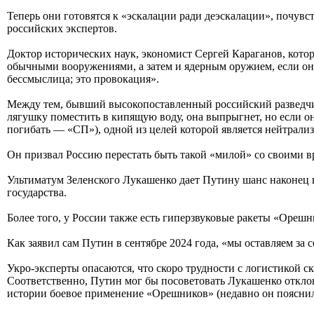
Теперь они готовятся к «эскалации ради деэскалации», почув
российских экспертов.
Доктор исторических наук, экономист Сергей Караганов, кото
обычными вооружениями, а затем и ядерным оружием, если они
бессмыслица; это провокация».
Между тем, бывший высокопоставленный российский разведчик
лягушку поместить в кипящую воду, она выпрыгнет, но если она
погибать — «СП»), одной из целей которой является нейтрализ
Он призвал Россию перестать быть такой «милой» со своими в
Ультиматум Зеленского Лукашенко дает Путину шанс наконец в
государства.
Более того, у России также есть гиперзвуковые ракеты «Орешн
Как заявил сам Путин в сентябре 2024 года, «мы оставляем за
Укро-эксперты опасаются, что скоро трудности с логистикой 
Соответственно, Путин мог бы посоветовать Лукашенко отклони
истории боевое применение «Орешников» (недавно он пояснил