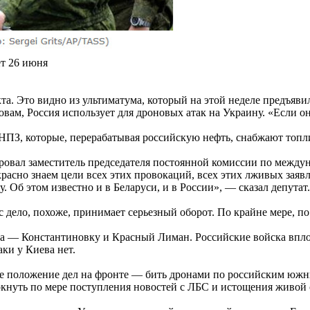
ет 26 июня
та. Это видно из ультиматума, который на этой неделе предъяв
овам, Россия использует для дроновых атак на Украину. «Если он
м НПЗ, которые, перерабатывая российскую нефть, снабжают то
гировал заместитель председателя постоянной комиссии по межд
расно знаем цели всех этих провокаций, всех этих лживых заяв
 Об этом известно и в Беларуси, и в России», — сказал депутат.
с дело, похоже, принимает серьезный оборот. По крайне мере, п
ода — Константиновку и Красный Лиман. Российские войска вп
ки у Киева нет.
ное положение дел на фронте — бить дронами по российским ю
еркнуть по мере поступления новостей с ЛБС и истощения живой