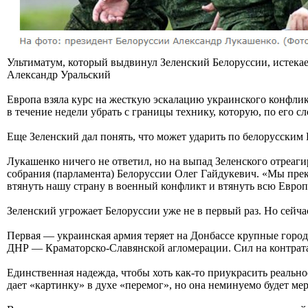
Ультиматум, который выдвинул Зеленский Белоруссии, истека
Александр Уральский
Европа взяла курс на жесткую эскалацию украинского конфлик
в течение недели убрать с границы технику, которую, по его сл
Еще Зеленский дал понять, что может ударить по белорусски
Лукашенко ничего не ответил, но на выпад Зеленского отреа
собрания (парламента) Белоруссии Олег Гайдукевич. «Мы прек
втянуть нашу страну в военный конфликт и втянуть всю Европу.
Зеленский угрожает Белоруссии уже не в первый раз. Но сейча
Первая — украинская армия теряет на Донбассе крупные гор
ДНР — Краматорско-Славянской агломерации. Сил на контрата
Единственная надежда, чтобы хоть как-то приукрасить реаль
дает «картинку» в духе «перемог», но она неминуемо будет м