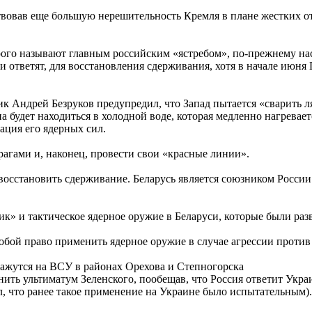
ствовав еще большую нерешительность Кремля в плане жестких 
рого называют главным российским «ястребом», по-прежнему нас
 ответят, для восстановления сдерживания, хотя в начале июня 
 Андрей Безруков предупредил, что Запад пытается «сварить ля
 будет находиться в холодной воде, которая медленно нагревает
ация его ядерных сил.
рагами и, наконец, провести свои «красные линии».
осстановить сдерживание. Беларусь является союзником России 
ик» и тактическое ядерное оружие в Беларуси, которые были ра
 собой право применить ядерное оружие в случае агрессии против
скажутся на ВСУ в районах Орехова и Степногорска
ть ультиматум Зеленского, пообещав, что Россия ответит Украи
, что ранее такое применение на Украине было испытательным).