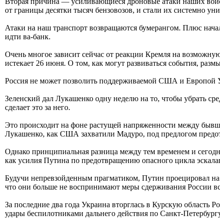
Вторая причина — усиливающиеся дроновые атаки наших войск
от границы десятки тысяч бензовозов, и стали их системно ун
Атаки на наш транспорт возвращаются бумерангом. Плюс начал
идти ва-банк.
Очень многое зависит сейчас от реакции Кремля на возможну
истекает 26 июня. О том, как могут развиваться события, ра
Россия не может позволить поддерживаемой США и Европой Укр
Зеленский дал Лукашенко одну неделю на то, чтобы убрать с
сделает это за него.
Это происходит на фоне растущей напряженности между бывшим
Лукашенко, как США захватили Мадуро, под предлогом предот
Однако принципиальная разница между тем временем и сегодн
как усилия Путина по предотвращению опасного цикла эскала
Будучи непревзойденным прагматиком, Путин проецировал на них
что они больше не воспринимают меры сдерживания России вс
За последние два года Украина вторглась в Курскую область Р
удары беспилотниками дальнего действия по Санкт-Петербургу 