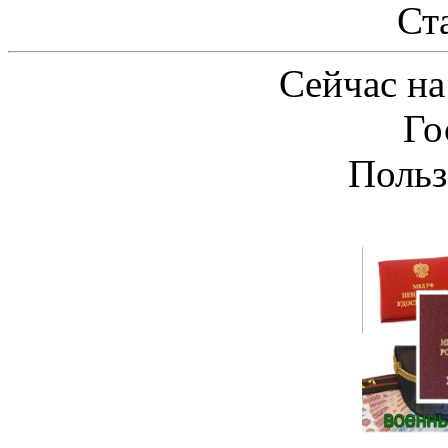
Ст
Сейчас на
Го
Польз