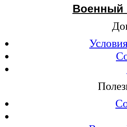
Военный 
До
Условия
С
Полез
С