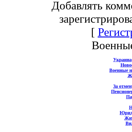
Добавлять комм
зарегистриров
[
Регист
Военны
Украина
Новос
Военные 
Ж
За отмен
Пенсионе
Па
Н
Юрид
Жит
Ви