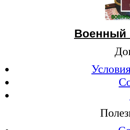
Военный 
До
Условия
С
Полез