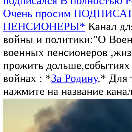
подписался В полностью 
Очень просим ПОДПИСА
ПЕНСИОНЕРЫ*
Канал дл
войны и политики:"О Воен
военных пенсионеров ,жиз
прожить дольше,событиях 
войнах : *
За Родину
.* Для
нажмите на название канал