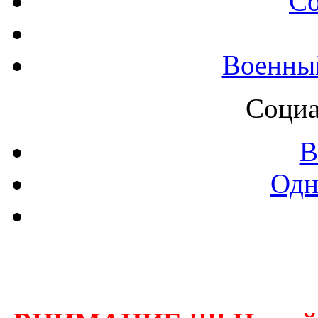
С
Военны
Социа
В
Одн
Контак