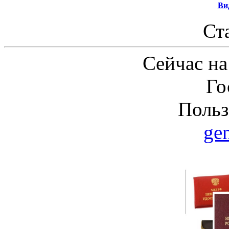
Ви
Ст
Сейчас на
Го
Польз
ge