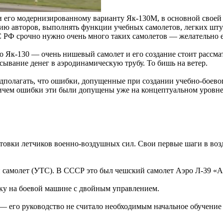
и его модернизированному варианту Як-130М, в основной своей 
ию авторов, выполнять функции учебных самолетов, легких штур
С РФ срочно нужно очень много таких самолетов — желательно е
то Як-130 — очень нишевый самолет и его создание стоит рассма
сывание денег в аэродинамическую трубу. То бишь на ветер.
едполагать, что ошибки, допущенные при создании учебно-боев
Причем ошибки эти были допущены уже на концептуальном уровне
вки летчиков военно-воздушных сил. Свои первые шаги в возду
 самолет (УТС). В СССР это был чешский самолет Аэро Л-39 «А
вку на боевой машине с двойным управлением.
его руководство не считало необходимым начальное обучение на