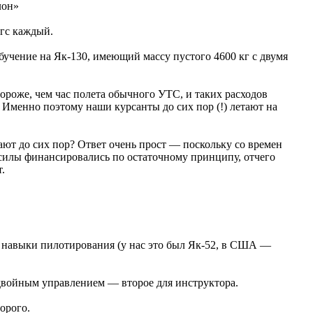
лон»
кгс каждый.
бучение на Як-130, имеющий массу пустого 4600 кг с двумя
дороже, чем час полета обычного УТС, и таких расходов
 Именно поэтому наши курсанты до сих пор (!) летают на
тают до сих пор? Ответ очень прост — поскольку со времен
 силы финансировались по остаточному принципу, отчего
.
е навыки пилотирования (у нас это был Як-52, в США —
 двойным управлением — второе для инструктора.
орого.