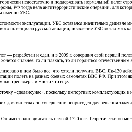
горически недостаточно и поддерживать нормальный налет строе
ороны, РФ тогда вела антитеррористические операции, для кото
 а именно УБС.
 стоимости эксплуатации, УБС оставался значительно дешевле 
вого потенциала русской авиации, появление УБС могло хоть как-
лет — разработан и сдан, и в 2009 г. совершил свой первый пол
 хочется сильнее: то ли плакать, то ли гордиться отечественным
ализовано в нем было все, что хотели получить ВВС. Як-130 дей
тации полета на разных боевых самолетах ВВС РФ. При этом як
емные тренажеры и много что еще.
карточку «сделаноунас», поскольку импортных комплектующих в н
оих достоинствах он совершенно непригоден для решения задачи,
. Он имеет один двигатель с тягой 1720 кгс. Теоретически он м