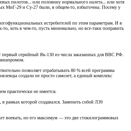
вых пилотов... или половину нормального налета... или хотя
рых МиГ-29 и Су-27 были, в общем-то, избыточны. Посему у
многофункциональных истребителей по этим параметрам. И в
то, хоть в чем-то, пусть минимально, но все-таки поправить
ет первый серийный Як-130 из числа заказанных для ВВС РФ.
 авиапромом.
ствительно позволяет отрабатывать 80 % всей программы
овлевцы создали не просто самолет, а единый комплекс
ем практически не имеется.
 в рамках которой создавался. Заменить собой Л39
ожет воевать, но его максимум — это две стокилограммовых