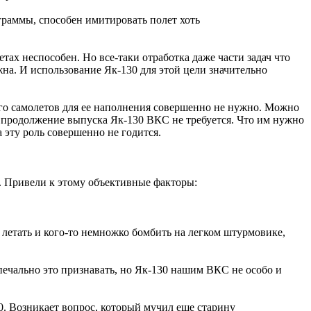
ограммы, способен имитировать полет хоть
ах неспособен. Но все-таки отработка даже части задач что
а. И использование Як-130 для этой цели значительно
ного самолетов для ее наполнения совершенно не нужно. Можно
 продолжение выпуска Як-130 ВКС не требуется. Что им нужно
 эту роль совершенно не годится.
. Привели к этому объективные факторы:
 летать и кого-то немножко бомбить на легком штурмовике,
печально это признавать, но Як-130 нашим ВКС не особо и
30. Возникает вопрос, который мучил еще старину