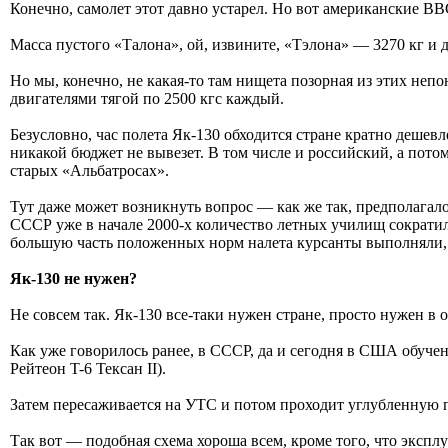
Конечно, самолет этот давно устарел. Но вот американские В
Масса пустого «Талона», ой, извините, «Тэлона» — 3270 кг и 
Но мы, конечно, не какая-то там нищета позорная из этих неп
двигателями тягой по 2500 кгс каждый.
Безусловно, час полета Як-130 обходится стране кратно дешевл
никакой бюджет не вывезет. В том числе и российский, а пото
старых «Альбатросах».
Тут даже может возникнуть вопрос — как же так, предполагалос
СССР уже в начале 2000-х количество летных училищ сократи
большую часть положенных норм налета курсанты выполняли, л
Як-130 не нужен?
Не совсем так. Як-130 все-таки нужен стране, просто нужен в 
Как уже говорилось ранее, в СССР, да и сегодня в США обуче
Рейтеон T-6 Тексан II).
Затем пересаживается на УТС и потом проходит углубленную п
Так вот — подобная схема хороша всем, кроме того, что экспл