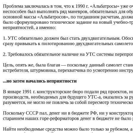
Проблема заключалась в том, что к 1990 г. «Альбатросы» уже оч
неспособен был выполнять ряд маневров, обязательных для об
основной массы «Альбатросов», по тогдашним расчетам, долже
было сформулировано техническое задание на новый учебно-т
неприятностей, а именно:
1. УТС обязательно должен был стать двухдвигательным. Обо
сразу привыкать к пилотированию двухдвигательных самолето
2. Требовалось обязательное наличие на УТС системы перепро
Цель, опять же, была благая — поскольку данный самолет ста
истребителя, штурмовика, перехватчика по усмотрению инстру
...но затем начались неприятности
В январе 1991 г. конструкторские бюро подали ряд проектов,
производств, необходимых для будущего УТС-а, оказались за 
разумеется, не могло не повлечь за собой пересмотр техническо
Поскольку СССР пал, денег ни в бюджете РФ, ни у конструктор
старанием наших горе-реформаторов денег в бюджете не было 
Найти необходимые средства можно было только за рубежом, а