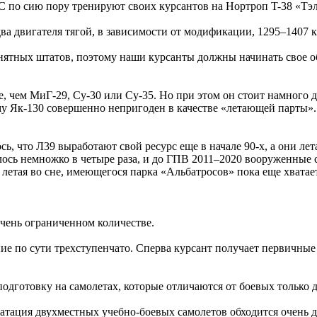
ВС по сию пору тренируют своих курсантов на Нортроп T-38 «Тэ
два двигателя тягой, в зависимости от модификации, 1295–1407 
онятных штатов, поэтому наши курсанты должны начинать свое о
е, чем МиГ-29, Су-30 или Су-35. Но при этом он стоит намного 
му Як-130 совершенно непригоден в качестве «летающей парты».
ь, что Л39 выработают свой ресурс еще в начале 90-х, а они ле
лось немножко в четыре раза, и до ГПВ 2011–2020 вооруженные
етая во сне, имеющегося парка «Альбатросов» пока еще хватает
очень ограниченном количестве.
ние по сути трехступенчато. Сперва курсант получает первичны
одготовку на самолетах, которые отличаются от боевых только
уатация двухместных учебно-боевых самолетов обходится очень д