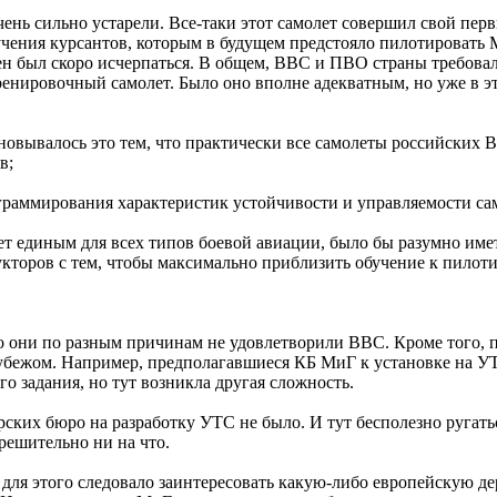
ень сильно устарели. Все-таки этот самолет совершил свой первы
учения курсантов, которым в будущем предстояло пилотировать 
н был скоро исчерпаться. В общем, ВВС и ПВО страны требовалс
ренировочный самолет. Было оно вполне адекватным, но уже в 
сновывалось это тем, что практически все самолеты российских
в;
граммирования характеристик устойчивости и управляемости са
нет единым для всех типов боевой авиации, было бы разумно им
кторов с тем, чтобы максимально приблизить обучение к пилот
 но они по разным причинам не удовлетворили ВВС. Кроме того, 
рубежом. Например, предполагавшиеся КБ МиГ к установке на У
го задания, но тут возникла другая сложность.
ских бюро на разработку УТС не было. И тут бесполезно ругатьс
решительно ни на что.
 для этого следовало заинтересовать какую-либо европейскую д