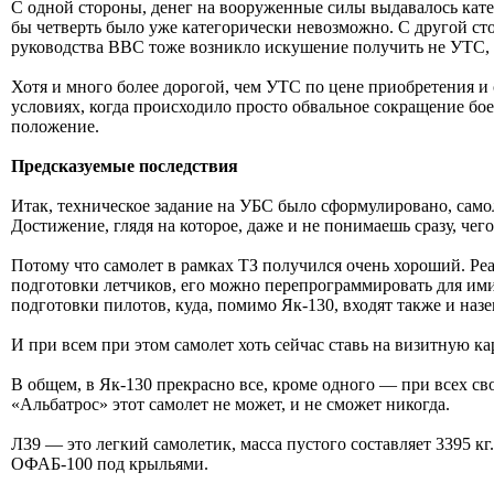
С одной стороны, денег на вооруженные силы выдавалось кате
бы четверть было уже категорически невозможно. С другой ст
руководства ВВС тоже возникло искушение получить не УТС,
Хотя и много более дорогой, чем УТС по цене приобретения и
условиях, когда происходило просто обвальное сокращение бое
положение.
Предсказуемые последствия
Итак, техническое задание на УБС было сформулировано, само
Достижение, глядя на которое, даже и не понимаешь сразу, чего
Потому что самолет в рамках ТЗ получился очень хороший. Ре
подготовки летчиков, его можно перепрограммировать для ими
подготовки пилотов, куда, помимо Як-130, входят также и наз
И при всем при этом самолет хоть сейчас ставь на визитную 
В общем, в Як-130 прекрасно все, кроме одного — при всех св
«Альбатрос» этот самолет не может, и не сможет никогда.
Л39 — это легкий самолетик, масса пустого составляет 3395 кг
ОФАБ-100 под крыльями.