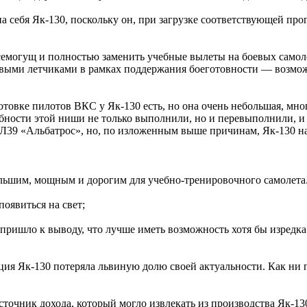
 на себя Як-130, поскольку он, при загрузке соответствующей пр
семогущ и полностью заменить учебные вылеты на боевых самолет
выми летчиками в рамках поддержания боеготовности — возможн
готовке пилотов ВКС у Як-130 есть, но она очень небольшая, м
бности этой ниши не только выполнили, но и перевыполнили, и
 Л39 «Альбатрос», но, по изложенным выше причинам, Як-130 на
ольшим, мощным и дорогим для учебно-тренировочного самолета
появиться на свет;
 пришло к выводу, что лучше иметь возможность хотя бы изредка
пция Як-130 потеряла львиную долю своей актуальности. Как ни 
источник дохода, который могло извлекать из производства Як-1