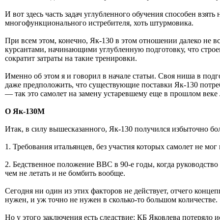
И вот здесь часть задач углубленного обучения способен взять
многофункционального истребителя, хоть штурмовика.
При всем этом, конечно, Як-130 в этом отношении далеко не в
курсантами, начинающими углубленную подготовку, что строе
сократит затраты на такие тренировки.
Именно об этом я и говорил в начале статьи. Своя ниша в под
даже предположить, что существующие поставки Як-130 потре
— так это самолет на замену устаревшему еще в прошлом веке
О Як-130М
Итак, в силу вышесказанного, Як-130 получился избыточно б
1. Требования итальянцев, без участия которых самолет не мог 
2. Бедственное положение ВВС в 90-е годы, когда руководство
чем не летать и не бомбить вообще.
Сегодня ни один из этих факторов не действует, отчего конце
нужен, и уж точно не нужен в сколько-то большом количестве.
Но у этого заключения есть следствие: КБ Яковлева потеряло 