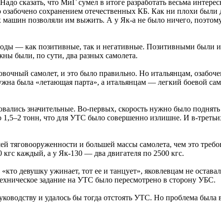
адо сказать, что МиГ сумел в итоге разработать весьма интере
 озабочено сохранением отечественных КБ. Как ни плохи были д
машин позволяли им выжить. А у Як-а не было ничего, поэтому
оды — как позитивные, так и негативные. Позитивными были ита
ны были, по сути, два разных самолета.
овочный самолет, и это было правильно. Но итальянцам, озаб
ужна была «летающая парта», а итальянцам — легкий боевой са
овались значительные. Во-первых, скорость нужно было поднять с
о 1,5–2 тонн, что для УТС было совершенно излишне. И в-третьих
ей тяговооруженности и большей массы самолета, чем это треб
 кгс каждый, а у Як-130 — два двигателя по 2500 кгс.
«кто девушку ужинает, тот ее и танцует», яковлевцам не остава
техническое задание на УТС было пересмотрено в сторону УБС.
уководству и удалось бы тогда отстоять УТС. Но проблема была в