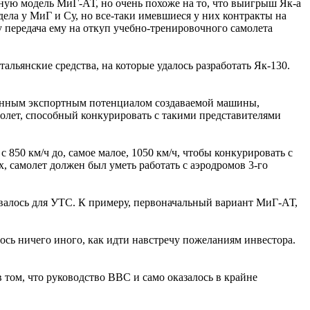
сную модель МиГ-АТ, но очень похоже на то, что выигрыш Як-а
ела у МиГ и Су, но все-таки имевшиеся у них контракты на
 передача ему на откуп учебно-тренировочного самолета
льянские средства, на которые удалось разработать Як-130.
оченным экспортным потенциалом создаваемой машины,
молет, способный конкурировать с такими представителями
 850 км/ч до, самое малое, 1050 км/ч, чтобы конкурировать с
, самолет должен был уметь работать с аэродромов 3-го
овалось для УТС. К примеру, первоначальный вариант МиГ-АТ,
лось ничего иного, как идти навстречу пожеланиям инвестора.
 том, что руководство ВВС и само оказалось в крайне