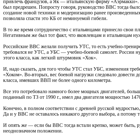
привлечь французов, а Як — итальянскую фирму «Аэрмакки». Н
был предрешен. Попросту говоря, руководство ВВС тогда было
создание новой техники и модернизацию ранее произведенных 
позволяла спасти это КБ от неминуемой гибели.
В то же время сотрудничество с итальянцами принесло свои пл
Негативным же был тот факт, что яковлевцам и итальянцам нуж
Российские ВВС желали получить УТС, то есть учебно-тренир
требовался не УТС, а УБС — учебно-боевой самолет. России н
этого класса, как легкий штурмовик «Хок».
И, надо сказать, для того чтобы УТС стал УБС, изменения треб
«Хоком». Во-вторых, вес боевой нагрузки следовало довести д
класса, имевших ВВП не более одного километра.
Все это потребовало намного более мощных двигателей, больш
поданный по ТЗ от 1990 г., имел два двигателя мощностью 1470
Конечно, в полном соответствии с древней русской мудростью, 
Да и у ВВС не оставалось никакого другого выбора, а потому 
И опять же — если бы ВВС тогда встали крепко, может быть, р
неоднозначном положении.