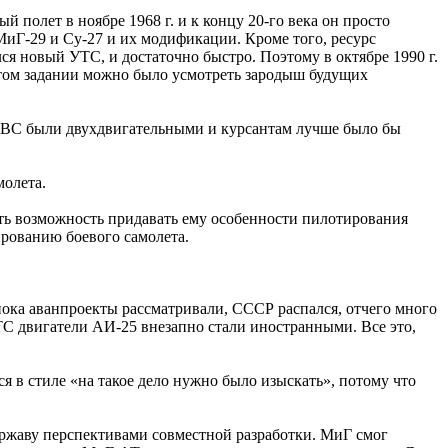
й полет в ноябре 1968 г. и к концу 20-го века он просто
МиГ-29 и Су-27 и их модификации. Кроме того, ресурс
я новый УТС, и достаточно быстро. Поэтому в октябре 1990 г.
этом задании можно было усмотреть зародыш будущих
 ВВС были двухдвигательными и курсантам лучше было бы
молета.
еть возможность придавать ему особенности пилотирования
ированию боевого самолета.
пока аванпроекты рассматривали, СССР распался, отчего много
ТС двигатели АИ-25 внезапно стали иностранными. Все это,
я в стиле «на такое дело нужно было изыскать», потому что
ержаву перспективами совместной разработки. МиГ смог