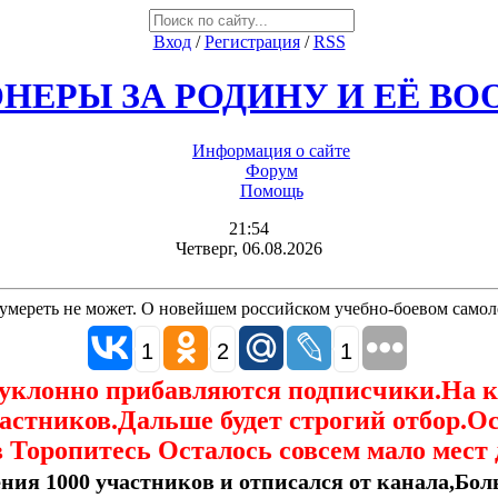
Вход
/
Регистрация
/
RSS
НЕРЫ ЗА РОДИНУ И ЕЁ В
Информация о сайте
Форум
Помощь
21:54
Четверг, 06.08.2026
 умереть не может. О новейшем российском учебно-боевом само
1
2
1
еуклонно прибавляются подписчики.На 
астников.Дальше будет строгий отбор.О
 Торопитесь Осталось совсем мало мест 
ния 1000 участников и отписался от канала,Боль