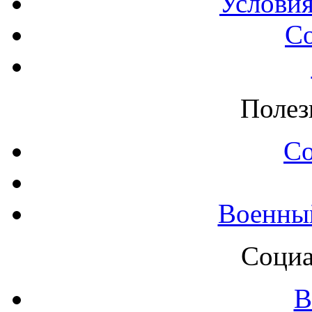
Условия
С
Полез
С
Военны
Социа
В