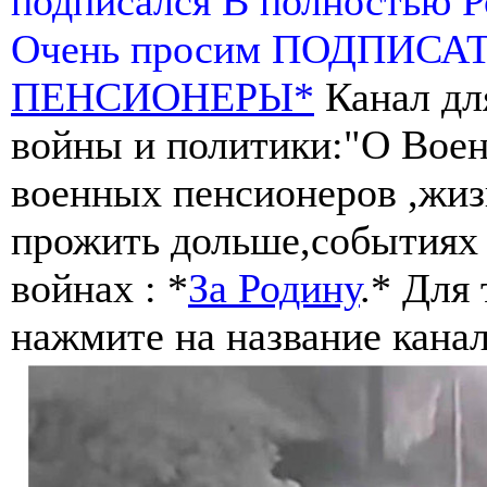
подписался В полностью 
Очень просим ПОДПИСА
ПЕНСИОНЕРЫ*
Канал дл
войны и политики:"О Воен
военных пенсионеров ,жиз
прожить дольше,событиях 
войнах : *
За Родину
.* Для
нажмите на название канал