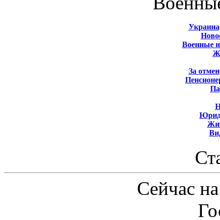
Военны
Украина
Новос
Военные 
Ж
За отмен
Пенсионе
Па
Н
Юрид
Жит
Ви
Ст
Сейчас на
Го