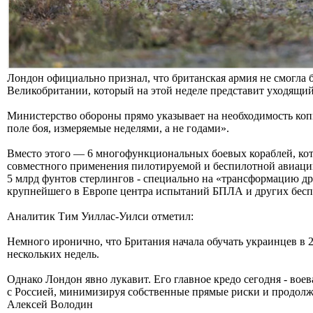
Лондон официально признал, что британская армия не смогла 
Великобритании, который на этой неделе представит уходящи
Министерство обороны прямо указывает на необходимость ко
поле боя, измеряемые неделями, а не годами».
Вместо этого — 6 многофункциональных боевых кораблей, кот
совместного применения пилотируемой и беспилотной авиаци
5 млрд фунтов стерлингов - специально на «трансформацию дро
крупнейшего в Европе центра испытаний БПЛА и других бесп
Аналитик Тим Уиллас-Уилси отметил:
Немного иронично, что Британия начала обучать украинцев в 2
нескольких недель.
Однако Лондон явно лукавит. Его главное кредо сегодня - в
с Россией, минимизируя собственные прямые риски и продолж
Алексей Володин