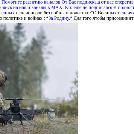
. Помогите развитию каналов.От Вас подписка,а от нас операти
шись на наши каналы в МАХ. Кто еще не подписался В полнос
оенных пенсионеров без войны и политики:"О Военных пенсиях
 политике и войнах : *
За Родину
.* Для того,чтобы присоединит