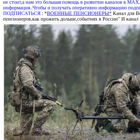
не стоит,а нам это большая помощь в развитии каналов в МАХ
информация..Чтобы и получать оперативно информацию подпи
ПОДПИСАТЬСЯ
: *
ВОЕННЫЕ ПЕНСИОНЕРЫ*
Канал для В
пенсионеров,как прожить дольше,событиях в России" И канал о