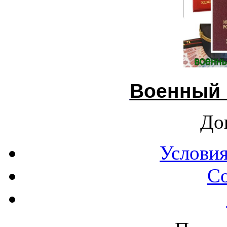
Военный 
До
Условия
С