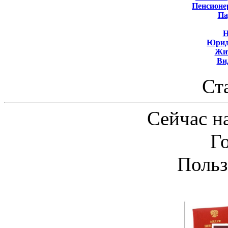
Пенсионе
Па
Н
Юрид
Жит
Ви
Ст
Сейчас на
Г
Польз