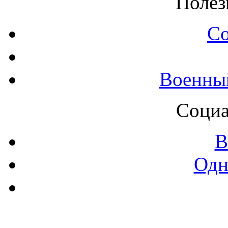
Полез
С
Военны
Социа
В
Одн
Контак