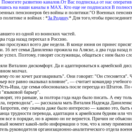
. Помогите развитию каналов.От Вас подписка,а от нас операти
шись на наши каналы в МАХ. Кто еще не подписался В полнос
оенных пенсионеров без войны и политики:"О Военных пенсиях
 политике и войнах : *
За Родину
.* Для того,чтобы присоединит
авшего из одной из воинских частей.
 года назад переехал в Россию.
о прослужил всего две недели. В конце июня он принес присягу
16 лет семья Даниленко прожила на Аляске, а два года назад п
т не успел. Поэтому, говорят сослуживцы, общаться с ним было 
ляли Виталию дискомфорт. Да и адаптироваться к армейской дисц
овном молчал.
ему-то не хочет разговаривать". Они говорят: "Он стесняется".
ьер все равно оказывал влияние", — считает командир учебного
сть-Иша, где семья обосновалась после переезда из Штатов. По с
я "языковой барьер".
рят, это раньше, за полтора года надо было писать. А ему толь
яла, переводила", — рассказала мать Виталия Надежда Даниленко
Напротив, ему сначала даже было интересно — каково это, быть 
канца трудности перевода, адаптации к армейским будням или ч
им все в порядке, но в армию он не вернется. Причин не объясни
ный момент какой-либо информации о том, что к нему применял
итель руководителя организационно-аналитического отдела вое