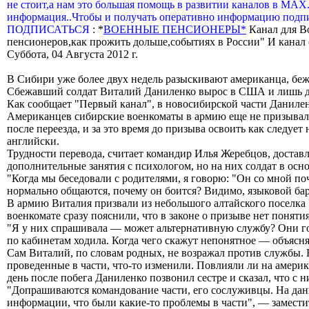
не стоит,а нам это большая помощь в развитии каналов в МАХ
информация..Чтобы и получать оперативно информацию подпи
ПОДПИСАТЬСЯ
: *
ВОЕННЫЕ ПЕНСИОНЕРЫ*
Канал для В
пенсионеров,как прожить дольше,событиях в России" И канал о
Суббота, 04 Августа 2012 г.
В Сибири уже более двух недель разыскивают американца, беж
Сбежавший солдат Виталий Даниленко вырос в США и лишь два
Как сообщает "Первый канал", в новосибирской части Даниленк
Американцев сибирские военкоматы в армию еще не призывали. 
после переезда, и за это время до призыва освоить как следуе
английски.
Трудности перевода, считает командир Илья Жеребцов, достав
дополнительные занятия с психологом, но на них солдат в осн
"Когда мы беседовали с родителями, я говорю: "Он со мной поч
нормально общаются, почему он боится? Видимо, языковой бар
В армию Виталия призвали из небольшого алтайского поселка У
военкомате сразу пояснили, что в законе о призыве нет поняти
"Я у них спрашивала — может альтернативную службу? Они гово
по кабинетам ходила. Когда чего скажут непонятное — объясн
Сам Виталий, по словам родных, не возражал против службы. 
проведенные в части, что-то изменили. Повлияли ли на амери
день после побега Даниленко позвонил сестре и сказал, что с н
"Допрашиваются командование части, его сослуживцы. На дан
информации, что были какие-то проблемы в части", — замест