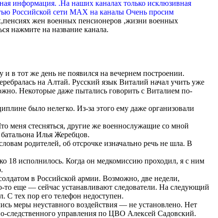
вная информация. .На наших каналах только исклюзивная
тью Российской сети МАХ на каналы Очень просим
,пенсиях жен военных пенсионеров ,жизни военных
ься нажмите на название канала.
 и в тот же день не появился на вечернем построении.
еребралась на Алтай. Русский язык Виталий начал учить уже
сложно. Некоторые даже пытались говорить с Виталием по-
иплине было нелегко. Из-за этого ему даже организовали
 Что меня стесняться, другие же военнослужащие со мной
 батальона Илья Жеребцов.
ловам родителей, об отсрочке изначально речь не шла. В
ко 18 исполнилось. Когда он медкомиссию проходил, я с ним
.
солдатом в Российской армии. Возможно, две недели,
то-то еще — сейчас устанавливают следователи. На следующий
л. С тех пор его телефон недоступен.
ись меры неуставного воздействия — не установлено. Нет
нно-следственного управления по ЦВО Алексей Садовский.