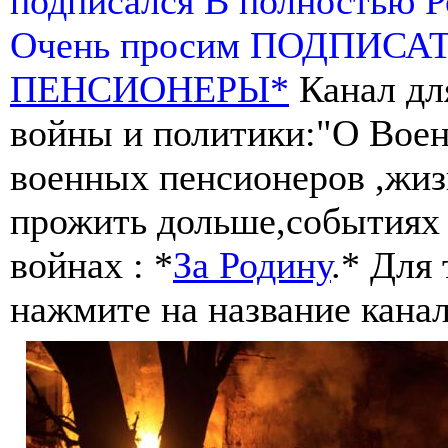
подписался В полностью 
Очень просим ПОДПИСА
ПЕНСИОНЕРЫ*
Канал дл
войны и политики:"О Воен
военных пенсионеров ,жиз
прожить дольше,событиях 
войнах : *
За Родину
.* Для
нажмите на название канал