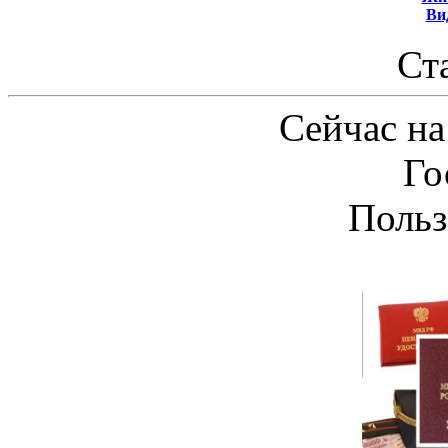
Ви
Ст
Сейчас на
Го
Польз