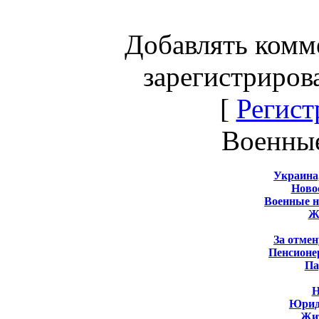
Добавлять комм
зарегистриров
[
Регист
Военны
Украина
Новос
Военные 
Ж
За отмен
Пенсионе
Па
Н
Юрид
Жит