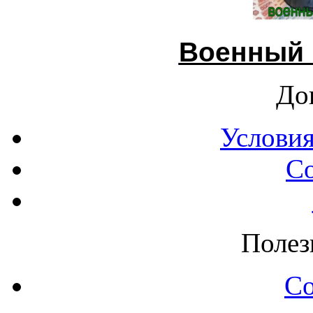
Военный 
До
Условия
С
Полез
С