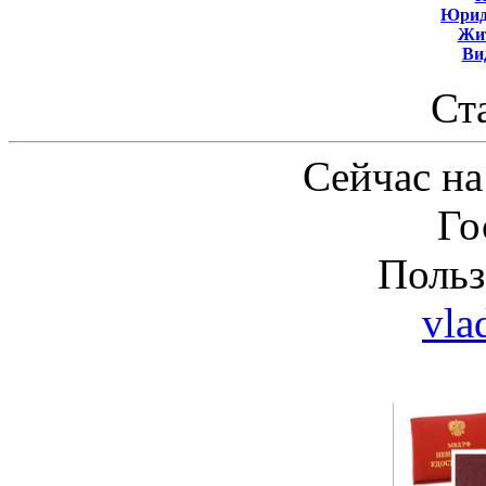
Юрид
Жит
Ви
Ст
Сейчас на
Го
Польз
vla