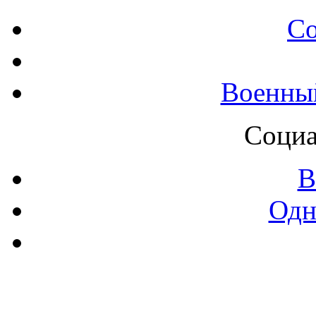
С
Военны
Социа
В
Одн
Контак