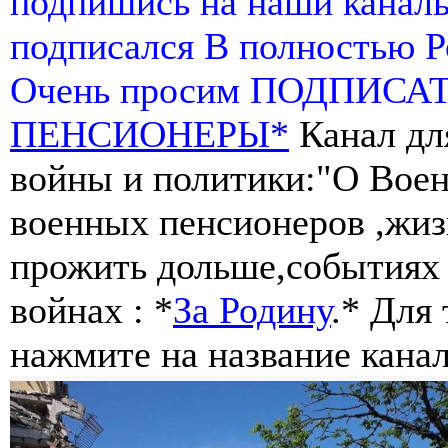
подпишись на наши канал
подписался В полностью 
Очень просим ПОДПИСА
ПЕНСИОНЕРЫ*
Канал дл
войны и политики:"О Воен
военных пенсионеров ,жиз
прожить дольше,событиях 
войнах : *
За Родину
.* Для
нажмите на название канал