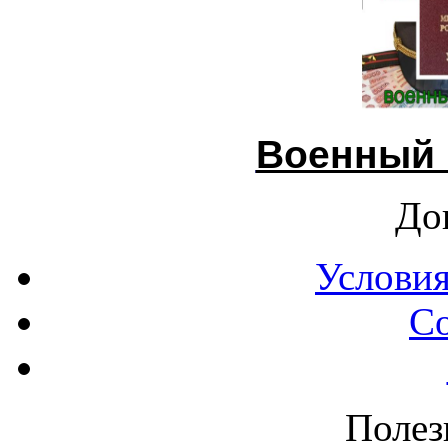
Военный 
До
Условия
С
Полез