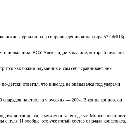
риканские журналисты в сопровождении командира 57 ОМПБр
дет о полковнике ВСУ Александре Бакулине, который недавно
рится как божий одуванчик и сам себя сравнивает не с
по-детски ответил, что никогда не оказывался под ударами
0 снарядов на ствол, а у русских — 200». В конце концов, он
лодняк до тридцати, а мужички за пятьдесят. Многие из пишут
ны с нуля. И вообще, это уже пятый состав с начала конфликта,