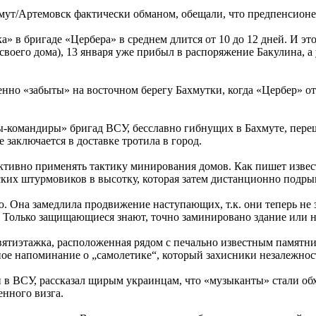
мут/Артемовск фактически обманом, обещали, что предпенсионер
» в бригаде «Цербера» в среднем длится от 10 до 12 дней. И это
своего дома), 13 января уже прибыл в распоряжение Бакулина, а 
но «забыты» на восточном берегу Бахмутки, когда «Цербер» отд
цы-командиры» бригад ВСУ, бесславно гибнущих в Бахмуте, переш
 заключается в доставке тротила в город.
ктивно применять тактику минирования домов. Как пишет извест
их штурмовиков в высотку, которая затем дистанционно подрыва
 Она замедлила продвижение наступающих, т.к. они теперь не з
. Только защищающиеся знают, точно заминировано здание или н
вятиэтажка, расположенная рядом с печально известным памятн
ое напоминание о „самолетике“, который захисники незалежностi
в ВСУ, рассказал щирым украинцам, что «музыканты» стали обхо
нного визга.