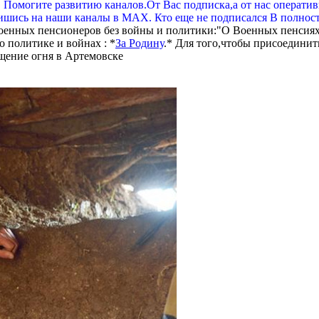
. Помогите развитию каналов.От Вас подписка,а от нас операти
шись на наши каналы в МАХ. Кто еще не подписался В полнос
оенных пенсионеров без войны и политики:"О Военных пенсиях
 политике и войнах : *
За Родину
.* Для того,чтобы присоединит
щение огня в Артемовске