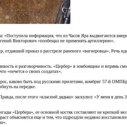
: «Поступила информация, что из Часов Яра выдвигаются аме
вгений Викторович «пообещал не применять артиллерию».
р, отдавший приказ о расстреле раненого «вагнеровца». Речь и
ивость и разговорчивость. «Цербер» в зомбоящике и впрямь смот
то «печется о своих солдатах».
рос, каково быть под русскими прилетами, комбриг 57-й ОМПБр 
ибнуть на передке.
равда, после этого «класний дядько» заскулил: «У меня в день 3
игады «Цербера», ее основной костяк составляют не крепкий мо
зраст объясняется еще и тем, что пiдроздiли недавно восстановле
ми».