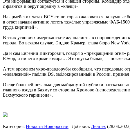
Эта информация согласуется и с нашей стороны. Командир отд
с флангов и берут окраину в «клещи».
На армейских чатах ВСУ стали горько жаловаться на «умные бо
в ответ начали активно лететь тяжёлые управляемые ФАБ-1500.
груда кирпичей».
В этих условиях американские журналисты в сопровождении к
города. Во всяком случае, Эндрю Крамер, глава бюро New York 
Да и сам Евгений Викторович, говоря о «прекращении огня» ра
Юмор, и ничего кроме юмора… Это шутка была», — позже сказ
А тем временем укро-правдорубы сообщили, что передовые отр
«незалежной» паблик DS, заблокированный в России, признал
О еще большей печальке для майданутой публики рассказал за
главного входа в Бахмут со стороны Хромово (непосредственн
Бахмутского гарнизона».
Категория
:
Новости Новороссии
|
Добавил
:
Ленпех
(28.04.2023