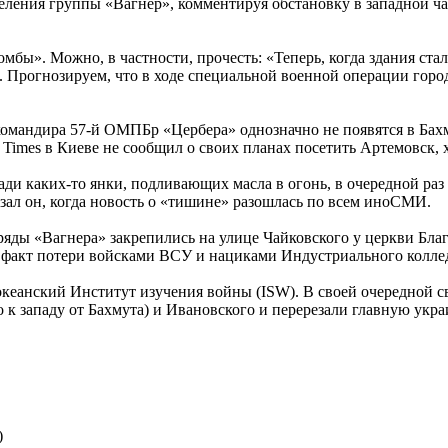
еления группы «Вагнер», комментируя обстановку в западной ча
мбы». Можно, в частности, прочесть: «Теперь, когда здания ста
 Прогнозируем, что в ходе специальной военной операции города
омандира 57-й ОМПБр «Цербера» однозначно не появятся в Бах
Times в Киеве не сообщил о своих планах посетить Артемовск, хо
ди каких-то янки, подливающих масла в огонь, в очередной раз 
ал он, когда новость о «тишине» разошлась по всем иноСМИ.
яды «Вагнера» закрепились на улице Чайковского у церкви Благ
 факт потери войсками ВСУ и нациками Индустриального колледж
океанский Институт изучения войны (ISW). В своей очередной с
о к западу от Бахмута) и Ивановского и перерезали главную ук
)