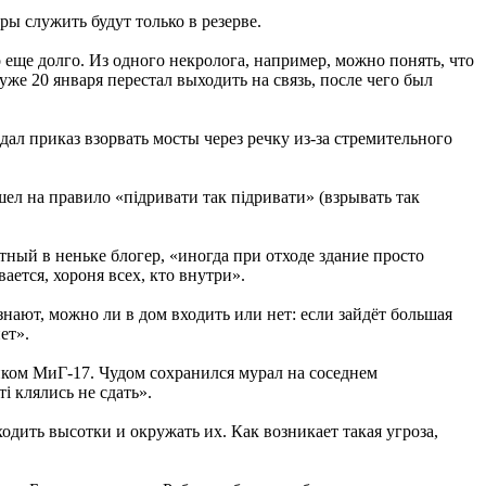
ы служить будут только в резерве.
 еще долго. Из одного некролога, например, можно понять, что
уже 20 января перестал выходить на связь, после чего был
ал приказ взорвать мосты через речку из-за стремительного
ел на правило «підривати так підривати» (взрывать так
ный в неньке блогер, «иногда при отходе здание просто
ется, хороня всех, кто внутри».
нают, можно ли в дом входить или нет: если зайдёт большая
ет».
иком МиГ-17. Чудом сохранился мурал на соседнем
 клялись не сдать».
дить высотки и окружать их. Как возникает такая угроза,