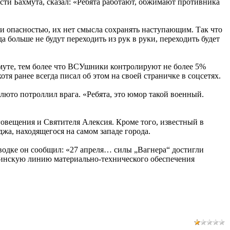
сти Бахмута, сказал: «Ребята работают, обжимают противника
ли опасностью, их нет смысла сохранять наступающим. Так что
 больше не будут переходить из рук в руки, переходить будет
муте, тем более что ВСУшники контролируют не более 5%
тя ранее всегда писал об этом на своей страничке в соцсетях.
люто потроллил врага. «Ребята, это юмор такой военный.
овещения и Святителя Алексия. Кроме того, известный в
а, находящегося на самом западе города.
водке он сообщил: «27 апреля… силы „Вагнера“ достигли
раинскую линию материально-технического обеспечения