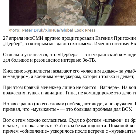
27 апреля иноСМИ дружно процитировали Евгения Пригожина
„Цербер“, за которым мы давно охотимся». Именно поэтому Е
Отдельно уточняется, что «Цербер» — это украинский команди
дал большое и резонансное интервью Зе-ТВ.
Киевские журналисты называют его «класним дядько» за улыбч
командиром, а военным менеджером, который только и делает, ч
При этом бравый менеджер лично не боится «Вагнера». На воп
вражеских пушек и авиации. Типа, не командирское это дело г
Но «все равно (по его словам) побеждают люди, а не оружие». П
признал, что «музыканты» — это большая проблема для ВСУ.
Вот с этим можно согласиться. Судя по фоткам «штыков» из бр
в чатах, что оказались в 57-й из-за безысходности. Пожилой во
причем «обновление» ускорилось после встречи с «музыканта