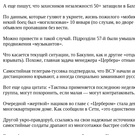
А еще пишут, что захисников незалежностi 50+ затащили в Бах
По данным, которые гуляют в укрнете, жизнь пожилого «мобика
некий боец был «могилизован» 10 января (по слухам, во дворе 
объявлен пропавшим без вести.
Можно привести и такой случай. Пiдроздiли 57-й были умышлен
продвижения «музыкантов».
Что касается текущей ситуации, то Бакулин, как и другие «от
взрывать). Похоже, главная задача менеджера «Цербера» отныне
Самостийная телеграм-тусовка подтвердила, что ВСУ начали а
дистанционно взрывают, а иногда специально заманивают русск
Вот еще одна цитата: «Тактика применяется последнюю неделю.
группа, могут похоронить, если малая — могут контратаковать
Очередной «жертвой» нациков во главе с «Цербером» стала де
многоквартирном доме. Как сообщили в Сети, «это единственн
Другой укро-правдоруб, ссылаясь на свои надежные источники 
самостийные солдаты драпают из многоэтажки быстрее собстве