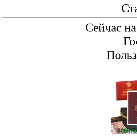
Ст
Сейчас на
Го
Польз