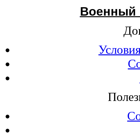
Военный 
До
Условия
С
Полез
С