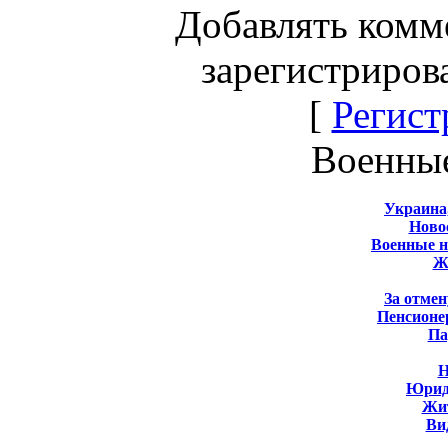
Добавлять комм
зарегистриров
[
Регист
Военны
Украина
Новос
Военные 
Ж
За отмен
Пенсионе
Па
Н
Юрид
Жит
Ви