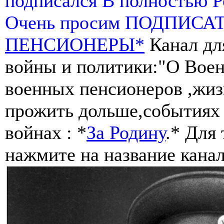
подписался В полностью 
Очень просим ПОДПИСА
ПЕНСИОНЕРЫ*
Канал дл
войны и политики:"О Воен
военных пенсионеров ,жиз
прожить дольше,событиях 
войнах : *
За Родину
.* Для
нажмите на название канал