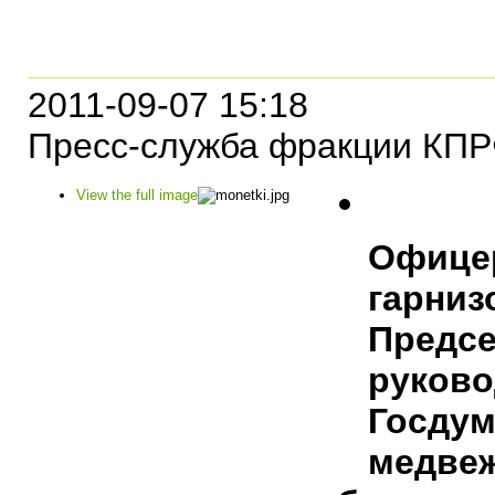
2011-09-07 15:18
Пресс-служба фракции КПР
View the full image
Офиц
гарни
Пре
руко
Госду
медв