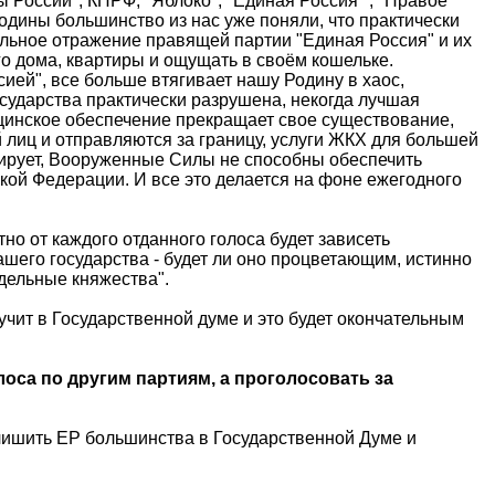
 России", КПРФ, "Яблоко", "Единая Россия" , "Правое
Родины большинство из нас уже поняли, что практически
альное отражение правящей партии "Единая Россия" и их
го дома, квартиры и ощущать в своём кошельке.
ией", все больше втягивает нашу Родину в хаос,
осударства практически разрушена, некогда лучшая
цинское обеспечение прекращает свое существование,
лиц и отправляются за границу, услуги ЖКХ для большей
ирует, Вооруженные Силы не способны обеспечить
кой Федерации. И все это делается на фоне ежегодного
о от каждого отданного голоса будет зависеть
шего государства - будет ли оно процветающим, истинно
дельные княжества".
чит в Государственной думе и это будет окончательным
са по другим партиям, а проголосовать за
лишить ЕР большинства в Государственной Думе и