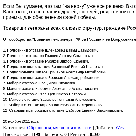
Если Вы думаете, что там "на верху" уже всё решено, Вы 
Ваш голос, голоса ваших друзей, соседей, родственников
приёмы, для обеспечения своей победы.
Товарищи ветераны всех силовых структур, граждане Рос
От сообщества "Военные пенсионеры РФ За Россию и ее Вооруженны
1. Полковник в отставке Шлейдовец Давыд Давыдович.
2. Полковник в отставке Гришин Леонид Семенович.
3. Полковник в отставке Русаков Виктор Юрьевич.
4. Подполковник в отставке Винницкий Евгений Иванович.
5. Подполковник в запасе Грибанов Александр Михайлович.
6. Подполковник в запасе Березин Александр Иванович.
7. Майор в отставке Швец Иван Иванович.
8. Майор в запасе Ефремов Александр Александрович.
9. Майор в отставке Рязанцев Виктор Петрович.
10. Майор в отставке Завьялов Геннадий Алексеевич.
11. Майор в отставке Карабанов Вячеслав Валерианович.
12. Старший прапорщик в отставке Шабуров Евгений Владимирович.
20 ноября 2011 года
Категория
:
Обращения,заявления к власти
|
Добавил
:
West
Просмотров
:
1199
|
Загрузок
:
0
|
Рейтинг
:
0.0
/
0