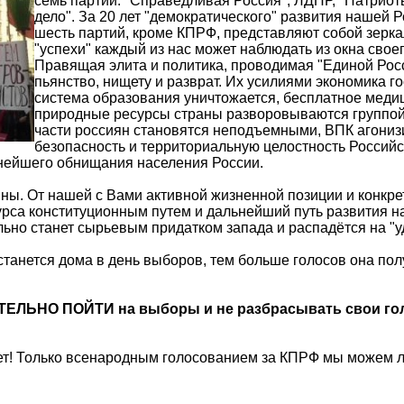
семь партий: "Справедливая Россия", ЛДПР, "Патриоты
дело". За 20 лет "демократического" развития нашей 
шесть партий, кроме КПРФ, представляют собой зерк
"успехи" каждый из нас может наблюдать из окна свое
Правящая элита и политика, проводимая "Единой Росс
пьянство, нищету и разврат. Их усилиями экономика г
система образования уничтожается, бесплатное меди
природные ресурсы страны разворовываются группой 
части россиян становятся неподъемными, ВПК агониз
безопасность и территориальную целостность Российс
нейшего обнищания населения России.
ы. От нашей с Вами активной жизненной позиции и конкретн
рса конституционным путем и дальнейший путь развития на
льно станет сырьевым придатком запада и распадётся на "у
танется дома в день выборов, тем больше голосов она полу
ТЕЛЬНО ПОЙТИ на выборы и не разбрасывать свои голо
нет! Только всенародным голосованием за КПРФ мы можем 