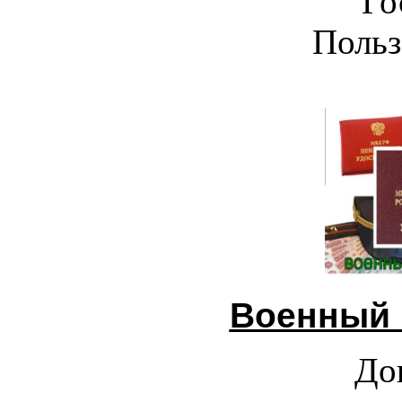
Го
Польз
Военный 
До