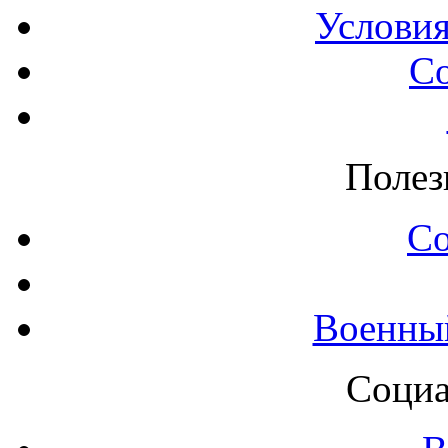
Условия
С
Полез
С
Военны
Социа