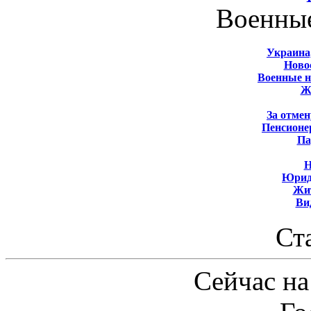
Военны
Украина
Новос
Военные 
Ж
За отмен
Пенсионе
Па
Н
Юрид
Жит
Ви
Ст
Сейчас на