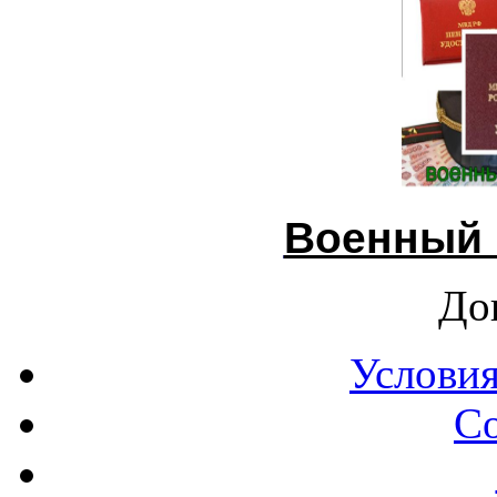
Военный 
До
Условия
С