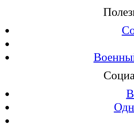
Полез
С
Военны
Социа
В
Одн