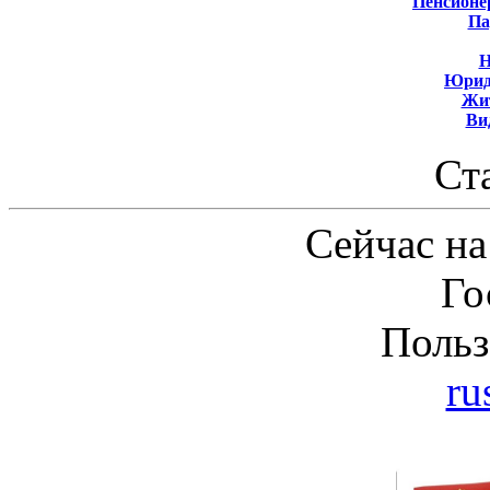
Пенсионе
Па
Н
Юрид
Жит
Ви
Ст
Сейчас на
Го
Польз
ru