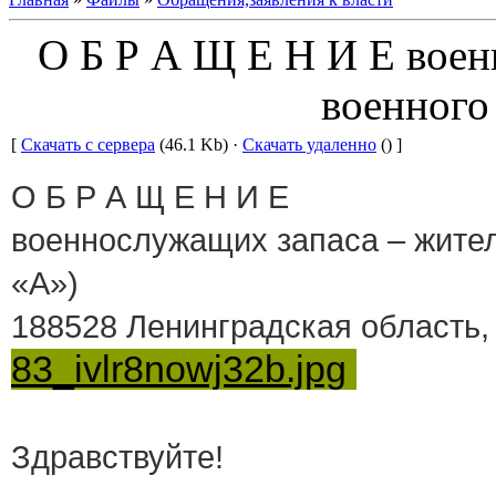
О Б Р А Щ Е Н И Е воен
военного
[
Скачать с сервера
(46.1 Kb) ·
Скачать удаленно
() ]
О Б Р А Щ Е Н И Е
военнослужащих запаса – жителе
«А»)
188528 Ленинградская область,
83_ivlr8nowj32b.jpg
Здравствуйте!