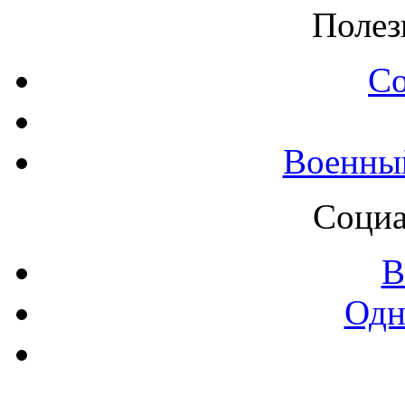
Полез
С
Военны
Социа
В
Одн