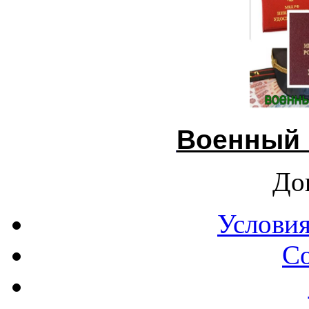
Военный 
До
Условия
С