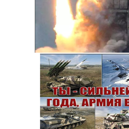
Главная
»
Всего материалов в каталоге
:
99769
Показано материалов
:
99301-99350
Р
Офицер погиб на 