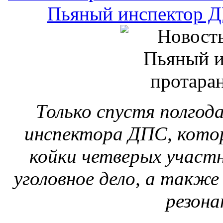
койки четверых участ
уголовное дело, а такж
резона
Новости МО и МВД РФ и
Нам откажут да
Возможно, скоро Пенсио
рассылать гражданам «п
состоянии их лич
Соответствующий за