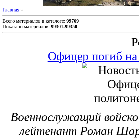
Военнослужащий войско
лейтенант Роман Шар
бое
Новости МО и МВД РФ и
Передача авианосца "В
осен