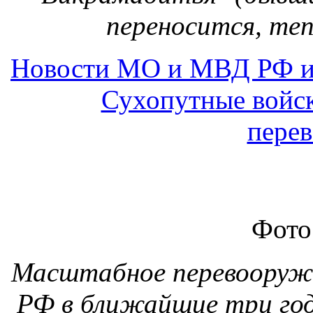
Фото
Масштабное перевооруж
РФ в ближайшие три года
поступят новейшие 
аппараты, брониро
перспективные пере
комплексы (ПЗРК),
представитель управлен
Минобороны РФ по Сухо