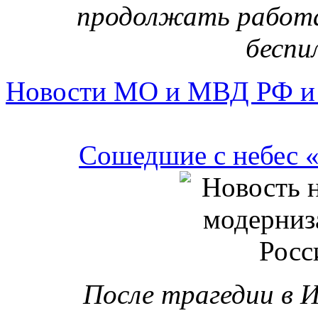
После трагедии в И
показательного поле
«Супеджет-100», в Р
катастрофической ситуа
А комиссия Обществен
безопасности и вовсе ре
Генпрокуратура н