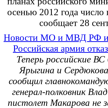
Ярыгина и Сердюков
сообщил главнокоманду
генерал-полковник Влад
пистолет Макарова не з
Новости МО и МВД РФ и
Рогозин-Сердюков
Под велеречивые слов
опасности потерять
«национальный культурн
неделю штамповать все бо