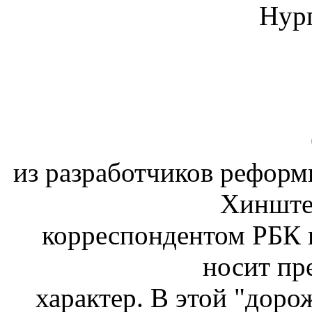
Хинштей
корреспондентом РБК п
носит пр
характер. В этой "доро
основ
повышение доверия у нас
профес
повышение качества р
которые в
еще вноситься и обсуждат