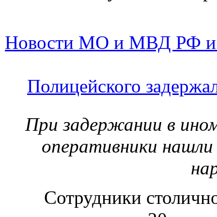
оперативники нашли 
на
Сотрудники столичн
задержании 20-летн
Привезенского за продаж
машине 
Новости МО и МВД РФ и
Военным самолетам з
районам