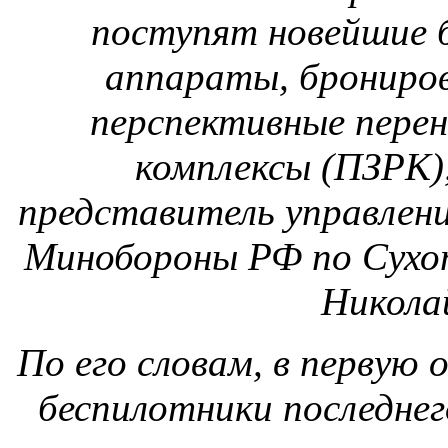
Никола
По его словам, в первую 
беспилотники последнег
технику, а на вооружени
поступят зенитные ракет
М3", "Тор-
Какие именно беспилот
армию, подполковник н
сообщалось, что ос