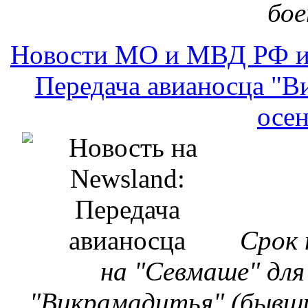
Срок 
на "Севмаше" дл
"Викрамадитья" (бывши
переносится, теп
Новости МО и МВД РФ и
Сухопутные войс
пере