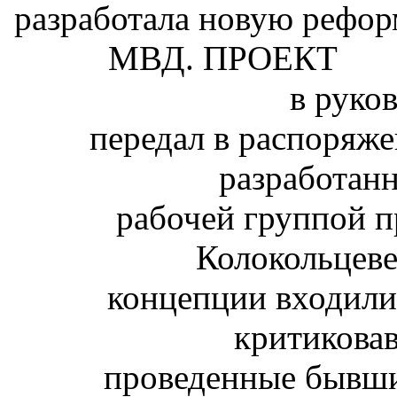
Колокольцеве
концепции входили 
критикова
проведенные бывш
Нур
из разработчиков реформ