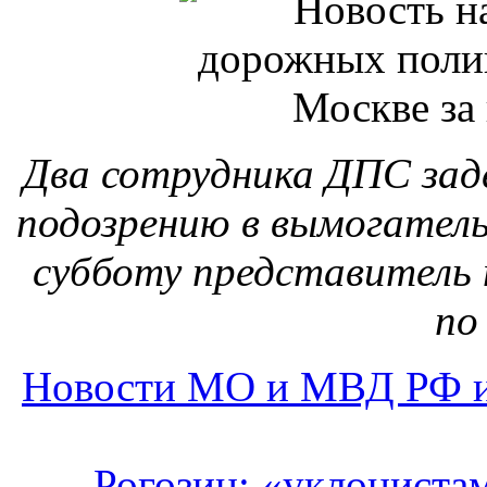
по
Новости МО и МВД РФ и
Рогозин: «уклонистам
занимать
«Уклонистам» от служ