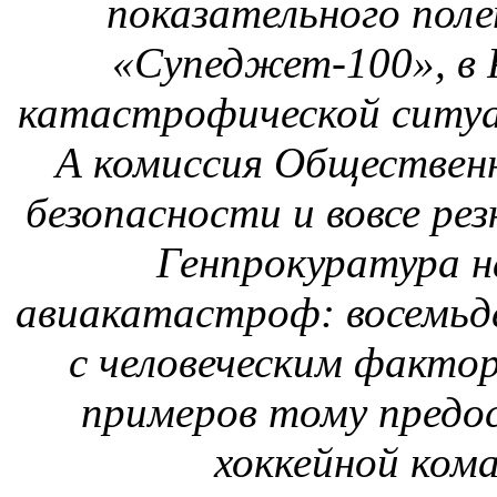
авиакатастроф: восемьде
с человеческим факторо
примеров тому предос
хоккейной ком
Новости МО и МВД РФ и
Госиспытания системы 
за