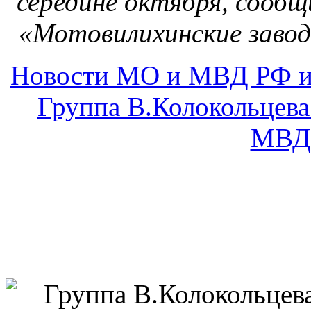
в руко
передал в распоряж
разработан
рабочей группой 